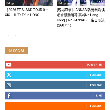
K-Pop
K-Pop
《2026 FTISLAND TOUR 0 —
[現場直擊] JANNABI香港首場演
XIX — III ‘FaTe’ in HONG...
唱會感動落幕 高喊No Hong
Kong！No JANNABI！告白歌迷
(260711)
I'M SOCIAL
SUBSCRIBE
FOLLOW
FOLLOW
LIKE
FOLLOW