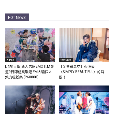
HOT NEWS
K-Pop
featured
[現場直擊]新人男團EMOTI:M 出
【金奎鐘專訪】香港最
道9日即旋風襲港 FM大騷個人
〈SIMPLY BEAUTIFUL〉的瞬
魅力吸粉絲 (260808)
間！