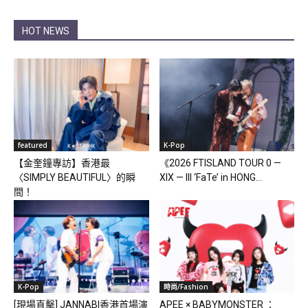
HOT NEWS
featured
K-Pop
【金奎鐘專訪】香港最
《2026 FTISLAND TOUR 0 —
〈SIMPLY BEAUTIFUL〉的瞬
XIX — III ‘FaTe’ in HONG...
間！
K-Pop
時尚/Fashion
[現場直擊] JANNABI香港首場演
APEE × BABYMONSTER ：