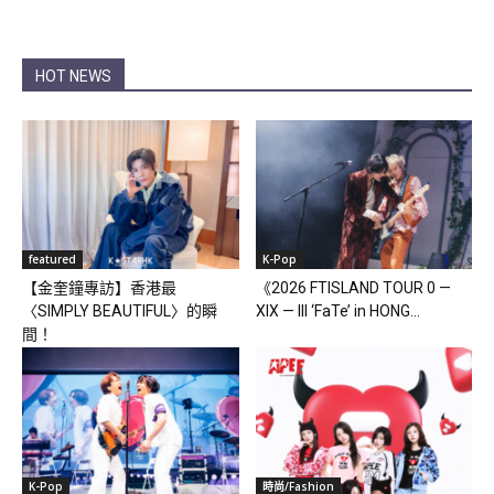
HOT NEWS
featured
K-Pop
【金奎鐘專訪】香港最
《2026 FTISLAND TOUR 0 —
〈SIMPLY BEAUTIFUL〉的瞬
XIX — III ‘FaTe’ in HONG...
間！
K-Pop
時尚/Fashion