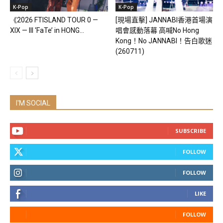
K-Pop
K-Pop
《2026 FTISLAND TOUR 0 —
[現場直擊] JANNABI香港首場演
XIX — III ‘FaTe’ in HONG...
唱會感動落幕 高喊No Hong
Kong！No JANNABI！告白歌迷
(260711)
I'M SOCIAL
SUBSCRIBE
FOLLOW
FOLLOW
LIKE
FOLLOW