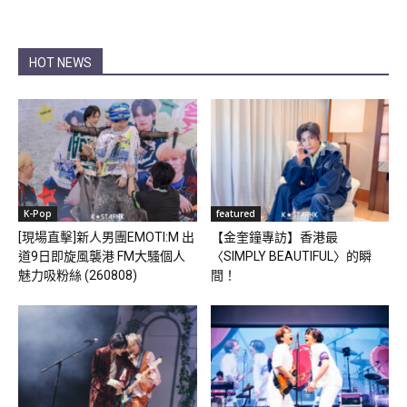
HOT NEWS
K-Pop
featured
[現場直擊]新人男團EMOTI:M 出
【金奎鐘專訪】香港最
道9日即旋風襲港 FM大騷個人
〈SIMPLY BEAUTIFUL〉的瞬
魅力吸粉絲 (260808)
間！