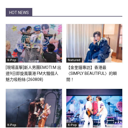
HOT NEWS
K-Pop
featured
[現場直擊]新人男團EMOTI:M 出
【金奎鐘專訪】香港最
道9日即旋風襲港 FM大騷個人
〈SIMPLY BEAUTIFUL〉的瞬
魅力吸粉絲 (260808)
間！
K-Pop
K-Pop