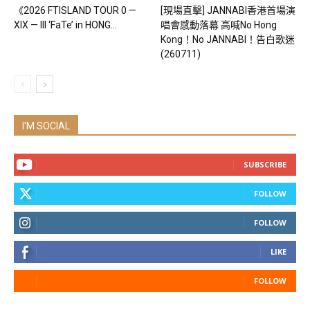
《2026 FTISLAND TOUR 0 —
[現場直擊] JANNABI香港首場演
XIX — III ‘FaTe’ in HONG...
唱會感動落幕 高喊No Hong
Kong！No JANNABI！告白歌迷
(260711)
I'M SOCIAL
SUBSCRIBE
FOLLOW
FOLLOW
LIKE
FOLLOW