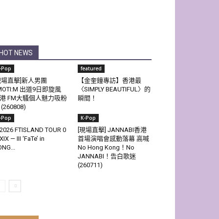
HOT NEWS
-Pop
featured
現場直擊]新人男團
【金奎鐘專訪】香港最
MOTI:M 出道9日即旋風
〈SIMPLY BEAUTIFUL〉的
港 FM大騷個人魅力吸粉
瞬間！
(260808)
-Pop
K-Pop
2026 FTISLAND TOUR 0
[現場直擊] JANNABI香港
XIX — III ‘FaTe’ in
首場演唱會感動落幕 高喊
NG...
No Hong Kong！No
JANNABI！告白歌迷
(260711)