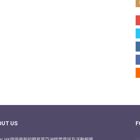
OUT US
F
Star HK提供最新的韓星等亞洲娛樂資訊及活動報導