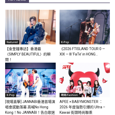
featured
K-Pop
【金奎鐘專訪】香港最
《2026 FTISLAND TOUR 0 —
〈SIMPLY BEAUTIFUL〉的瞬
XIX — III ‘FaTe’ in HONG...
間！
K-Pop
時尚/Fashion
[現場直擊] JANNABI香港首場演
APEE × BABYMONSTER ：
唱會感動落幕 高喊No Hong
2026 年度強勢引爆的 Ultra –
Kong！No JANNABI！告白歌迷
Kawaii 街頭時尚聯乘