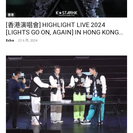
香港
[香港演唱會] HIGHLIGHT LIVE 2024
[LIGHTS GO ON, AGAIN] IN HONG KONG...
Echo
-
23 6 月, 2024