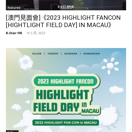
featured
[澳門見面會]《2023 HIGHLIGHT FANCON
[HIGHTLIGHT FIELD DAY] IN MACAU》
K-Star HK
-
16 5 月, 2023