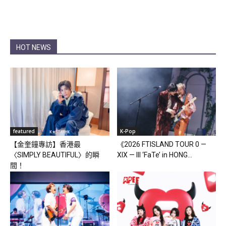
HOT NEWS
featured
K-Pop
【金奎鐘專訪】香港最
《2026 FTISLAND TOUR 0 —
〈SIMPLY BEAUTIFUL〉的瞬
XIX — III ‘FaTe’ in HONG...
間！