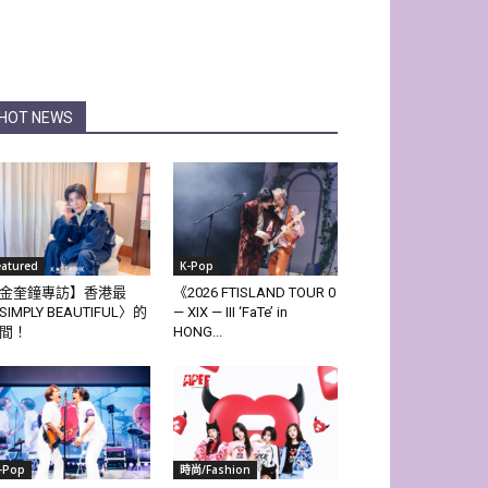
HOT NEWS
eatured
K-Pop
金奎鐘專訪】香港最
《2026 FTISLAND TOUR 0
SIMPLY BEAUTIFUL〉的
— XIX — III ‘FaTe’ in
間！
HONG...
-Pop
時尚/Fashion