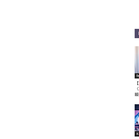
f
【
〈
瞬
K