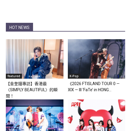
HOT NEWS
featured
K-Pop
【金奎鐘專訪】香港最
《2026 FTISLAND TOUR 0 —
〈SIMPLY BEAUTIFUL〉的瞬
XIX — III ‘FaTe’ in HONG...
間！