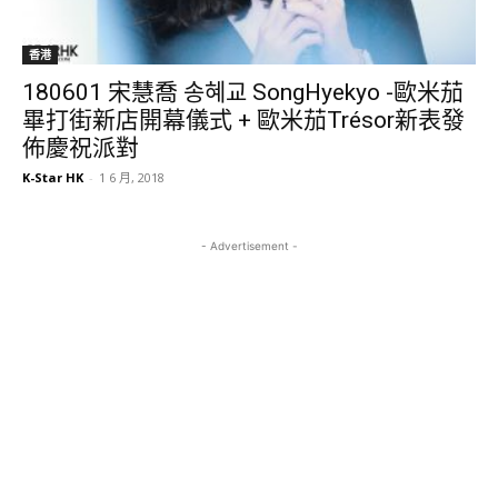
香港
180601 宋慧喬‬ ‪송혜교‬ ‪‎SongHyekyo -歐米茄
畢打街新店開幕儀式 + 歐米茄Trésor新表發
佈慶祝派對
K-Star HK
-
1 6 月, 2018
- Advertisement -