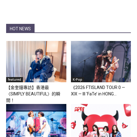
HOT NEWS
featured
K-Pop
【金奎鐘專訪】香港最
《2026 FTISLAND TOUR 0 —
〈SIMPLY BEAUTIFUL〉的瞬
XIX — III ‘FaTe’ in HONG...
間！