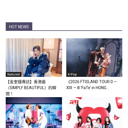
HOT NEWS
featured
K-Pop
【金奎鐘專訪】香港最
《2026 FTISLAND TOUR 0 —
〈SIMPLY BEAUTIFUL〉的瞬
XIX — III ‘FaTe’ in HONG...
間！