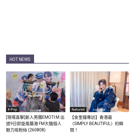
HOT NEWS
K-Pop
featured
[現場直擊]新人男團EMOTI:M 出
【金奎鐘專訪】香港最
道9日即旋風襲港 FM大騷個人
〈SIMPLY BEAUTIFUL〉的瞬
魅力吸粉絲 (260808)
間！