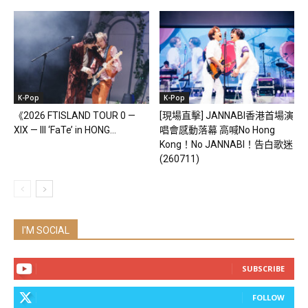
K-Pop
K-Pop
《2026 FTISLAND TOUR 0 —
[現場直擊] JANNABI香港首場演
XIX — III ‘FaTe’ in HONG...
唱會感動落幕 高喊No Hong
Kong！No JANNABI！告白歌迷
(260711)
I'M SOCIAL
SUBSCRIBE
FOLLOW