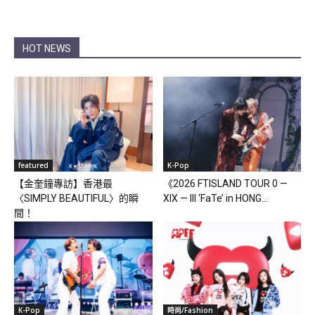
HOT NEWS
featured
K-Pop
【金奎鐘專訪】香港最
《2026 FTISLAND TOUR 0 —
〈SIMPLY BEAUTIFUL〉的瞬
XIX — III ‘FaTe’ in HONG...
間！
K-Pop
時尚/Fashion