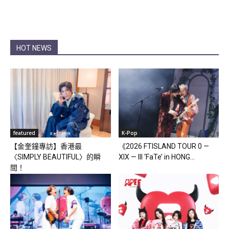
HOT NEWS
featured
K-Pop
【金奎鐘專訪】香港最
《2026 FTISLAND TOUR 0 —
〈SIMPLY BEAUTIFUL〉的瞬
XIX — III ‘FaTe’ in HONG...
間！