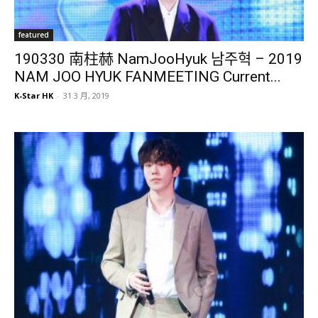
featured
190330 南柱赫 NamJooHyuk 남주혁 – 2019
NAM JOO HYUK FANMEETING Current...
K-Star HK
-
31 3 月, 2019