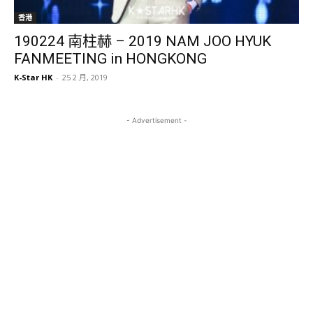
香港
190224 南柱赫 – 2019 NAM JOO HYUK
FANMEETING in HONGKONG
K-Star HK
-
25 2 月, 2019
- Advertisement -