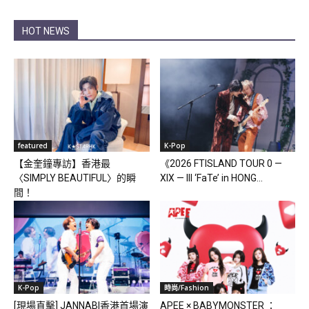
HOT NEWS
featured
K-Pop
【金奎鐘專訪】香港最
《2026 FTISLAND TOUR 0 —
〈SIMPLY BEAUTIFUL〉的瞬
XIX — III ‘FaTe’ in HONG...
間！
K-Pop
時尚/Fashion
[現場直擊] JANNABI香港首場演
APEE × BABYMONSTER ：