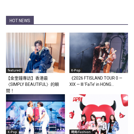
HOT NEWS
featured
K-Pop
【金奎鐘專訪】香港最
《2026 FTISLAND TOUR 0 —
〈SIMPLY BEAUTIFUL〉的瞬
XIX — III ‘FaTe’ in HONG...
間！
K-Pop
時尚/Fashion