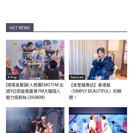
HOT NEWS
K-Pop
featured
[現場直擊]新人男團EMOTI:M 出
【金奎鐘專訪】香港最
道9日即旋風襲港 FM大騷個人
〈SIMPLY BEAUTIFUL〉的瞬
魅力吸粉絲 (260808)
間！