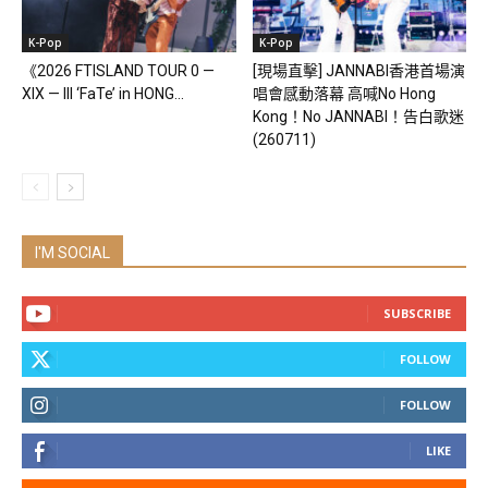
K-Pop
K-Pop
《2026 FTISLAND TOUR 0 —
[現場直擊] JANNABI香港首場演
XIX — III ‘FaTe’ in HONG...
唱會感動落幕 高喊No Hong
Kong！No JANNABI！告白歌迷
(260711)
I'M SOCIAL
SUBSCRIBE
FOLLOW
FOLLOW
LIKE