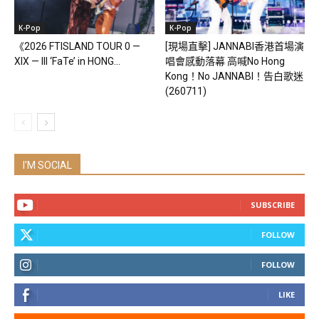
K-Pop
K-Pop
《2026 FTISLAND TOUR 0 —
[現場直擊] JANNABI香港首場演
XIX — III ‘FaTe’ in HONG...
唱會感動落幕 高喊No Hong
Kong！No JANNABI！告白歌迷
(260711)
I'M SOCIAL
SUBSCRIBE
FOLLOW
FOLLOW
LIKE