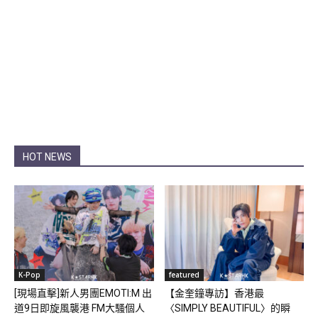
HOT NEWS
K-Pop
featured
[現場直擊]新人男團EMOTI:M 出
【金奎鐘專訪】香港最
道9日即旋風襲港 FM大騷個人
〈SIMPLY BEAUTIFUL〉的瞬