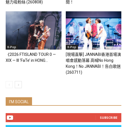
魅力吸粉絲 (260808)
間！
K-Pop
K-Pop
《2026 FTISLAND TOUR 0 —
[現場直擊] JANNABI香港首場演
XIX — III ‘FaTe’ in HONG...
唱會感動落幕 高喊No Hong
Kong！No JANNABI！告白歌迷
(260711)
I'M SOCIAL
SUBSCRIBE