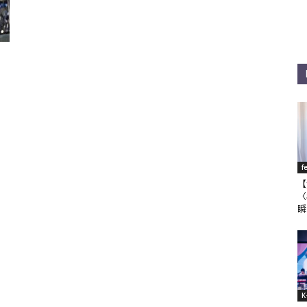
f
【
〈
瞬
K