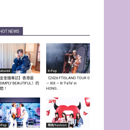
HOT NEWS
eatured
K-Pop
金奎鐘專訪】香港最
《2026 FTISLAND TOUR 0
SIMPLY BEAUTIFUL〉的
— XIX — III ‘FaTe’ in
間！
HONG...
-Pop
時尚/Fashion