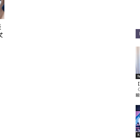
表
女
f
【
〈
瞬
K