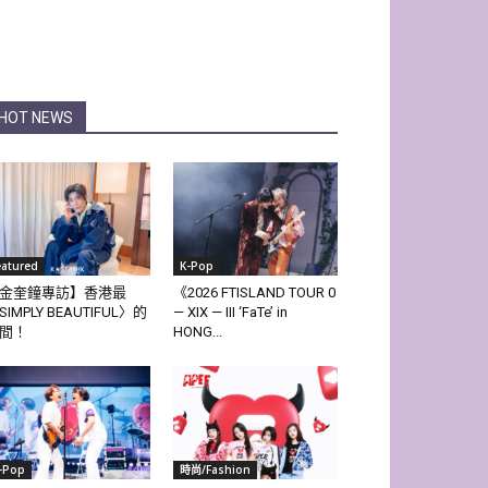
HOT NEWS
eatured
K-Pop
金奎鐘專訪】香港最
《2026 FTISLAND TOUR 0
SIMPLY BEAUTIFUL〉的
— XIX — III ‘FaTe’ in
間！
HONG...
-Pop
時尚/Fashion