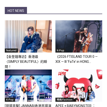
HOT NEWS
featured
K-Pop
【金奎鐘專訪】香港最
《2026 FTISLAND TOUR 0 —
〈SIMPLY BEAUTIFUL〉的瞬
XIX — III ‘FaTe’ in HONG...
間！
K-Pop
時尚/Fashion
[現場直擊] JANNABI香港首場演
APEE × BABYMONSTER ：