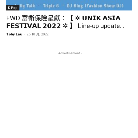
K-Pop
FWD 富衛保險呈獻：【 ✲ 𝗨𝗡𝗜𝗞 𝗔𝗦𝗜𝗔
𝗙𝗘𝗦𝗧𝗜𝗩𝗔𝗟 𝟮𝟬𝟮𝟮 ✲ 】 Line-up update...
Toby Lau
-
25 10 月, 2022
- Advertisement -