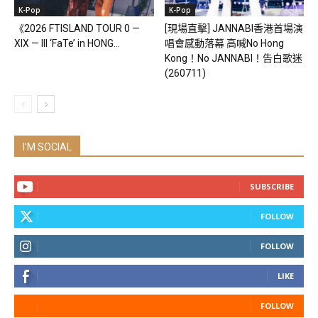
K-Pop
K-Pop
《2026 FTISLAND TOUR 0 —
[現場直擊] JANNABI香港首場演
XIX — III ‘FaTe’ in HONG...
唱會感動落幕 高喊No Hong
Kong！No JANNABI！告白歌迷
(260711)
I'M SOCIAL
SUBSCRIBE
FOLLOW
FOLLOW
LIKE
FOLLOW