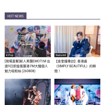
HOT NEWS
K-Pop
featured
[現場直擊]新人男團EMOTI:M 出
【金奎鐘專訪】香港最
道9日即旋風襲港 FM大騷個人
〈SIMPLY BEAUTIFUL〉的瞬
魅力吸粉絲 (260808)
間！