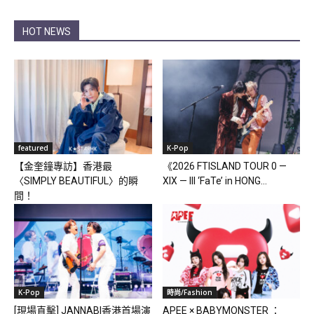
HOT NEWS
featured
K-Pop
【金奎鐘專訪】香港最
《2026 FTISLAND TOUR 0 —
〈SIMPLY BEAUTIFUL〉的瞬
XIX — III ‘FaTe’ in HONG...
間！
K-Pop
時尚/Fashion
[現場直擊] JANNABI香港首場演
APEE × BABYMONSTER ：