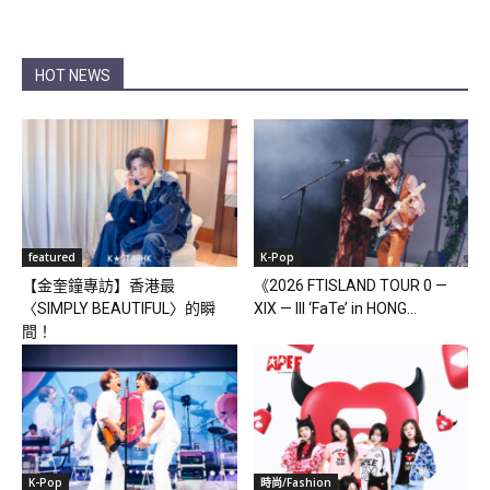
HOT NEWS
featured
K-Pop
【金奎鐘專訪】香港最
《2026 FTISLAND TOUR 0 —
〈SIMPLY BEAUTIFUL〉的瞬
XIX — III ‘FaTe’ in HONG...
間！
K-Pop
時尚/Fashion