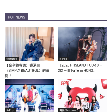
HOT NEWS
featured
K-Pop
【金奎鐘專訪】香港最
《2026 FTISLAND TOUR 0 —
〈SIMPLY BEAUTIFUL〉的瞬
XIX — III ‘FaTe’ in HONG...
間！
K-Pop
時尚/Fashion