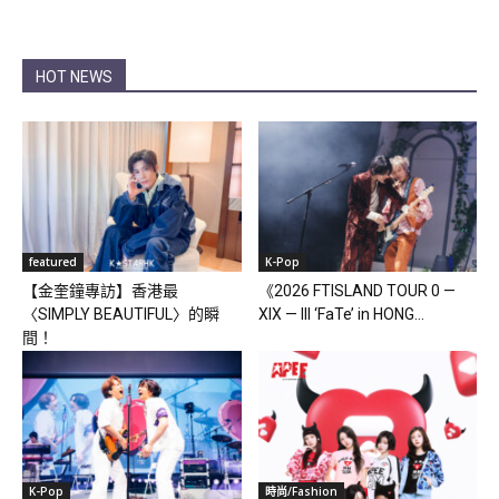
HOT NEWS
featured
K-Pop
【金奎鐘專訪】香港最
《2026 FTISLAND TOUR 0 —
〈SIMPLY BEAUTIFUL〉的瞬
XIX — III ‘FaTe’ in HONG...
間！
K-Pop
時尚/Fashion