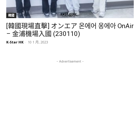
韓國
[韓國現場直擊] オンエア 온에어 옹에아 OnAir
– 金浦機場入國 (230110)
K-Star HK
-
10 1 月, 2023
- Advertisement -