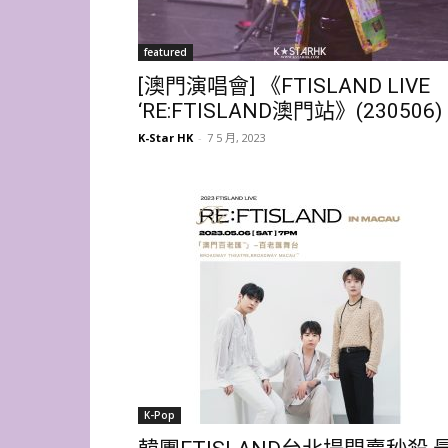
featured
[澳門演唱會] 《FTISLAND LIVE
‘RE:FTISLAND澳門站》(230506)
K-Star HK
-
7 5 月, 2023
K-Pop