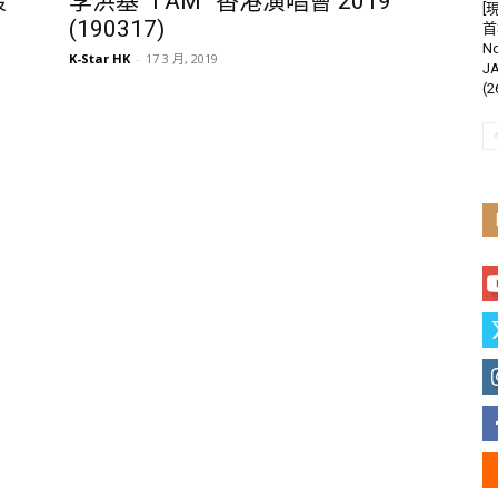
最
李洪基 “I AM” 香港演唱會 2019
[
(190317)
首
N
K-Star HK
-
17 3 月, 2019
J
(2