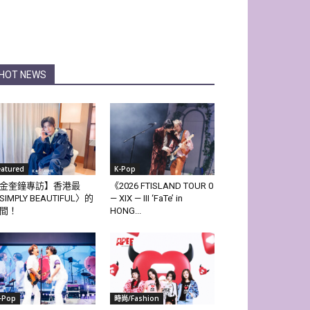
HOT NEWS
eatured
K-Pop
金奎鐘專訪】香港最
《2026 FTISLAND TOUR 0
SIMPLY BEAUTIFUL〉的
— XIX — III ‘FaTe’ in
間！
HONG...
-Pop
時尚/Fashion