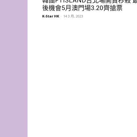
韓團FTISLAND台北場開賣秒殺 
後機會5月澳門場3.20齊搶票
K-Star HK
-
14 3 月, 2023