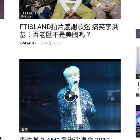
K-Pop
FTISLAND拍片感謝歌迷 搞笑李洪
基：百老匯不是美國嗎？
K-Star HK
-
20 4 月, 2023
f
【
〈
瞬
香港
K