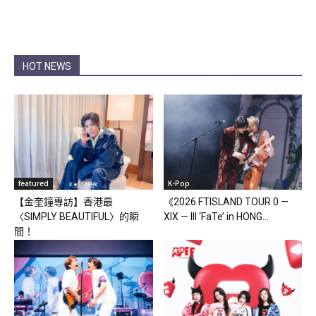
HOT NEWS
featured
K-Pop
【金奎鐘專訪】香港最
《2026 FTISLAND TOUR 0 —
〈SIMPLY BEAUTIFUL〉的瞬
XIX — III ‘FaTe’ in HONG...
間！