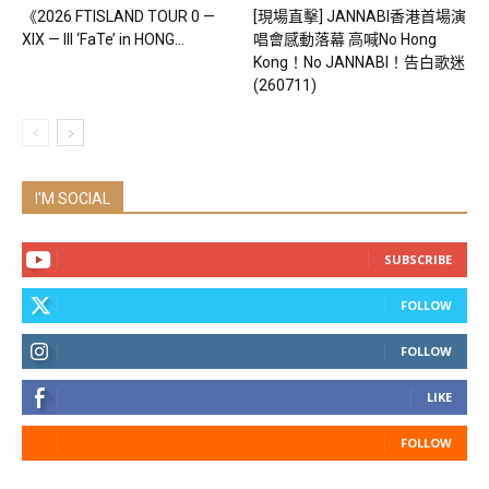
《2026 FTISLAND TOUR 0 —
[現場直擊] JANNABI香港首場演
XIX — III ‘FaTe’ in HONG...
唱會感動落幕 高喊No Hong
Kong！No JANNABI！告白歌迷
(260711)
I'M SOCIAL
SUBSCRIBE
FOLLOW
FOLLOW
LIKE
FOLLOW