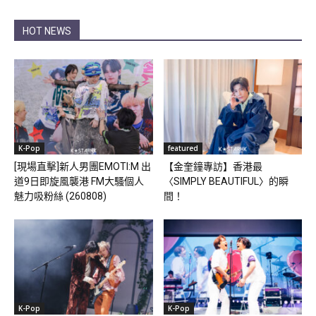
HOT NEWS
K-Pop
featured
[現場直擊]新人男團EMOTI:M 出
【金奎鐘專訪】香港最
道9日即旋風襲港 FM大騷個人
〈SIMPLY BEAUTIFUL〉的瞬
魅力吸粉絲 (260808)
間！
K-Pop
K-Pop