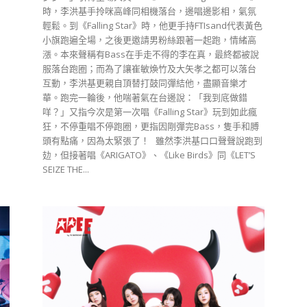
時，李洪基手拎咪高峰同相機落台，邊唱邊影相，氣氛
輕鬆。到《Falling Star》時，他更手持FTIsand代表黃色
小旗跑遍全場，之後更邀請男粉絲跟著一起跑，情緒高
漲。本來聲稱有Bass在手走不得的李在真，最終都被說
服落台跑圈；而為了讓崔敏煥竹及大矢孝之都可以落台
互動，李洪基更親自頂替打鼓同彈結他，盡顯音樂才
華。跑完一輪後，他喘著氣在台邊說：「我到底做錯
咩？」又指今次是第一次唱《Falling Star》玩到如此瘋
狂，不停重唱不停跑圈，更指因剛彈完Bass，隻手和膊
頭有點痛，因為太緊張了！ 雖然李洪基口口聲聲說跑到
攰，但接著唱《ARIGATO》、《Like Birds》同《LET’S
SEIZE THE...