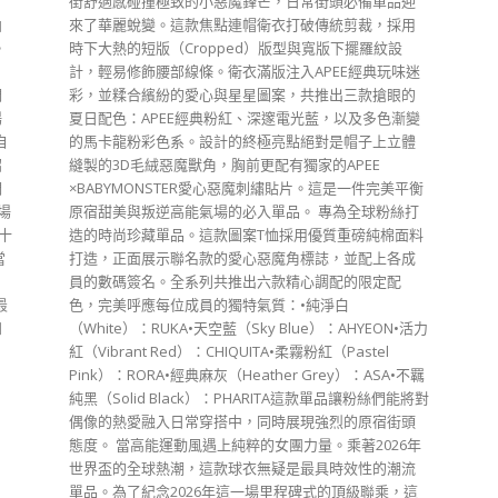
，
街舒適感碰撞極致的小惡魔鋒芒，日常街頭必備單品迎
曲
來了華麗蛻變。這款焦點連帽衛衣打破傳統剪裁，採用
。
時下大熱的短版（Cropped）版型與寬版下擺羅紋設
計，輕易修飾腰部線條。衛衣滿版注入APEE經典玩味迷
們
彩，並糅合繽紛的愛心與星星圖案，共推出三款搶眼的
場
夏日配色：APEE經典粉紅、深邃電光藍，以及多色漸變
自
的馬卡龍粉彩色系。設計的終極亮點絕對是帽子上立體
招
縫製的3D毛絨惡魔獸角，胸前更配有獨家的APEE
們
×BABYMONSTER愛心惡魔刺繡貼片。這是一件完美平衡
場
原宿甜美與叛逆高能氣場的必入單品。 專為全球粉絲打
十
造的時尚珍藏單品。這款圖案T恤採用優質重磅純棉面料
當
打造，正面展示聯名款的愛心惡魔角標誌，並配上各成
員的數碼簽名。全系列共推出六款精心調配的限定配
最
色，完美呼應每位成員的獨特氣質：•純淨白
知
（White）：RUKA•天空藍（Sky Blue）：AHYEON•活力
紅（Vibrant Red）：CHIQUITA•柔霧粉紅（Pastel
Pink）：RORA•經典麻灰（Heather Grey）：ASA•不羈
純黑（Solid Black）：PHARITA這款單品讓粉絲們能將對
偶像的熱愛融入日常穿搭中，同時展現強烈的原宿街頭
態度。 當高能運動風遇上純粹的女團力量。乘著2026年
世界盃的全球熱潮，這款球衣無疑是最具時效性的潮流
單品。為了紀念2026年這一場里程碑式的頂級聯乘，這