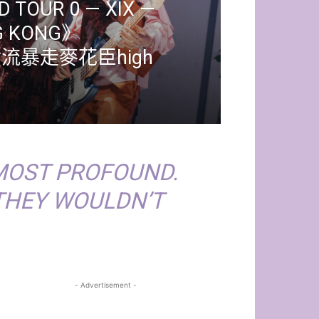
D TOUR 0 — XIX —
ONG KONG》
輪流暴走麥花臣high
MOST PROFOUND.
 THEY WOULDN’T
- Advertisement -