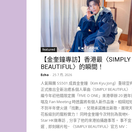
featured
【金奎鐘專訪】香港最〈SIMPLY
BEAUTIFUL〉的瞬間！
Echo
-
25 7 月, 2026
人氣韓團 SS501 成員金奎鐘（Kim Kyu Jong）重磅宣
正式推出全新治癒系個人單曲〈SIMPLY BEAUTIFUL〉
繼今年初他隨限定團「FIVE O ONE」來港舉辦 20 週年
唱及 Fan Meeting 時透露將有個人新作品後，相隔短
不到半年便火速「找數」，兌現承諾推出新歌，展現
花板級別的寵粉實力！ 同時金奎鐘今次特別為我哋K-
Star HK做專訪﹐分享了他的來港拍攝趣事等。 事不宜
遲﹐即刻睇片啦~ 〈SIMPLY BEAUTIFUL〉官方 MV：