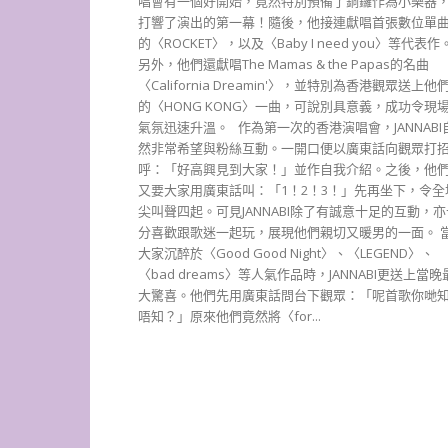
唱會有一個好開始，竟然特別預備了銅鑼作為小樂器
打響了演出的第一幕！隨後，他接連獻唱首張數位單
的〈ROCKET〉，以及〈Baby I need you〉等代表作
另外，他們還獻唱The Mamas & the Papas的名曲
〈California Dreamin'〉，並特別為香港觀眾送上他
的〈HONG KONG〉一曲，可說別具意義，成功令現
氣氛迅速升溫。 作為第一次的香港演唱會，JANNABI
然非常希望與粉絲互動。一開口便以廣東話向觀眾打
呼：「好高興見到大家！」並作自我介紹。之後，他
又要大家用廣東話叫：「1！2！3！」先再坐下，令全
尖叫聲四起。可見JANNABI除了有誠意十足的互動，亦
分喜歡跟歌迷一起玩，展現他們親切又暖男的一面。 
大家沉醉於〈Good Good Night〉、〈LEGEND〉、
〈bad dreams〉等人氣作品時，JANNABI更送上當晚
大驚喜。他們先用廣東話問台下觀眾：「呢首歌你哋
唔知？」原來他們竟然將〈for...