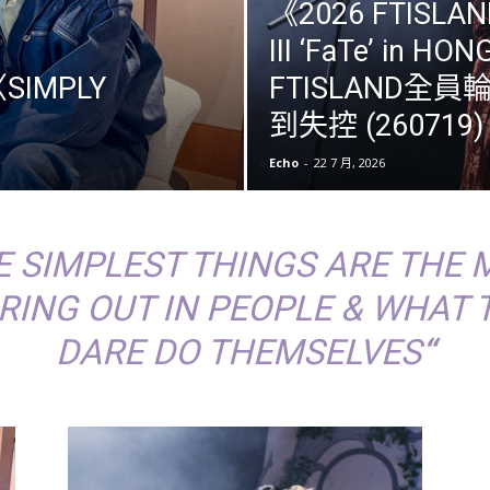
《2026 FTISLAN
III ‘FaTe’ in H
IMPLY
FTISLAND全員
到失控 (260719)
Echo
-
22 7 月, 2026
 SIMPLEST THINGS ARE THE 
BRING OUT IN PEOPLE & WHAT
DARE DO THEMSELVES
“