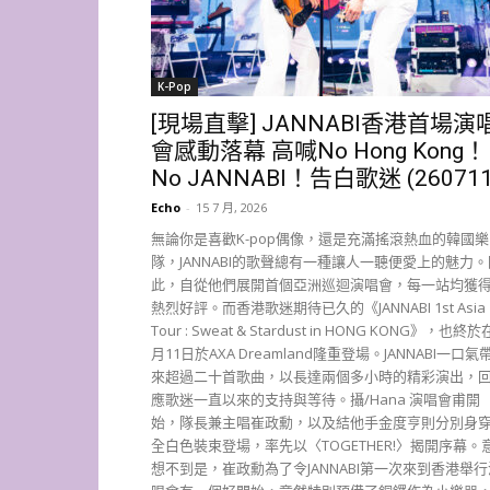
K-Pop
[現場直擊] JANNABI香港首場演
會感動落幕 高喊No Hong Kong！
No JANNABI！告白歌迷 (260711
Echo
-
15 7 月, 2026
無論你是喜歡K-pop偶像，還是充滿搖滾熱血的韓國樂
隊，JANNABI的歌聲總有一種讓人一聽便愛上的魅力。
此，自從他們展開首個亞洲巡迴演唱會，每一站均獲
熱烈好評。而香港歌迷期待已久的《JANNABI 1st Asia
Tour : Sweat & Stardust in HONG KONG》，也終於
月11日於AXA Dreamland隆重登場。JANNABI一口氣
來超過二十首歌曲，以長達兩個多小時的精彩演出，
應歌迷一直以來的支持與等待。攝/Hana 演唱會甫開
始，隊長兼主唱崔政勳，以及結他手金度亨則分別身
全白色裝束登場，率先以〈TOGETHER!〉揭開序幕。
想不到是，崔政勳為了令JANNABI第一次來到香港舉行