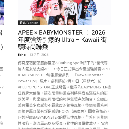
時尚/Fashion
唱
APEE × BABYMONSTER ： 2026
年度強勢引爆的 Ultra – Kawaii 街
)
頭時尚聯乘
Echo
-
13 7 月, 2026
傳奇原宿街頭服飾巨頭A Bathing Ape®旗下的Z世代專
因
屬人氣女裝支線APEE，今日正式釋出今夏最強驚喜:APEE
得
× BABYMONSTER聯乘膠囊系列：「KawaiiMonster
Power Up!」照片，系列將於7月18日（星期六）於
在7
APEEPOPUP STORE正式發售。繼宣佈BABYMONSTER擔
帶
任品牌大使後，這次限量聯乘系列將原宿充滿玩味的街
回
頭美學，與樂團無可阻擋的強悍氣場完美融合，交織出
兼具甜美少女感與不羈態度的獨特風格。整個膠囊系列
穿
圍繞專屬且帶有叛逆感的HORN（惡魔角）圖案為核心，
意
巧妙呼應BABYMONSTER的標誌性風格。全系列涵蓋個
演
性服飾、潮流單品以及極具互動性的限量收藏品。 當高