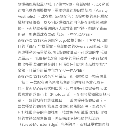
款運動風焦點單品採用了復古V領、寬鬆短袖，以及動感
的撞色垂直側邊拼接，重現懷舊的校園學院風（Varsity
Aesthetic）。球衣推出兩款配色：深邃型格的黑色搭配
熾熱猩紅線條，以及俐落運動風的白色搭配經典純黑線
條。正面點綴著耀眼的超大聯乘街頭字體，翻轉至背面
則是巨型專屬球衣號碼「26」，中間以APEE ×
BABYMONSTER官方聯名Logo破格分開，上方更冠以醒
目的「BM」字樣圖案。寬鬆舒適的Oversized剪裁，將
經典運動裝備重塑為現代街頭收藏家不可或缺的生活潮
流單品。 為慶祝這次寫下歷史的重磅聯乘，APEE特別
推出多重滿額贈禮企劃！凡消費任何店内產品達到指定
金額，且單筆訂單中包含至少一件APEE ×
BABYMONSTER聯名系列單品，即可解鎖以下獨家限量
回饋： 一款配有黑色惡魔獸角的毛絨猩紅色愛心隨身
包。背面貼心設有透明口袋，尺寸剛好可以完美展示你
最喜愛的成員小卡（Photocard）。配有金屬鑰匙圈與吊
鍊，可輕鬆扣在包袋或褲耳上，瞬間提升街頭吸睛度。
這款極致的頭飾配飾專為引領街頭焦點而設，為聯名系
列打造最完美的完整造型。這款黑色針織帽頂部採用獨
特的立體惡魔角輪廓，將玩味趣味與街頭怪獸流派
（Street-Monster Edge）完美融合。兩側耳罩式加長剪