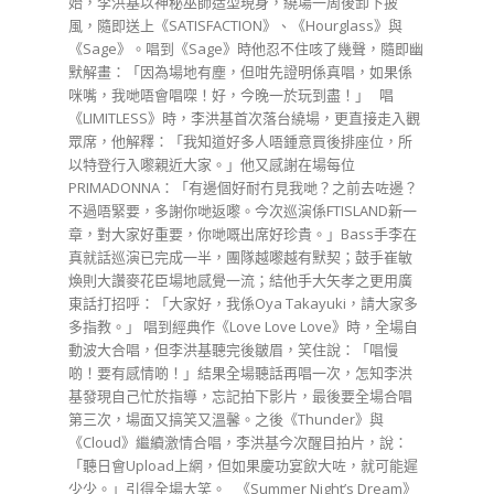
始，李洪基以神秘巫師造型現身，繞場一周後卸下披
風，隨即送上《SATISFACTION》、《Hourglass》與
《Sage》。唱到《Sage》時他忍不住咳了幾聲，隨即幽
默解畫：「因為場地有塵，但咁先證明係真唱，如果係
咪嘴，我哋唔會唱㗎！好，今晚一於玩到盡！」 唱
《LIMITLESS》時，李洪基首次落台繞場，更直接走入觀
眾席，他解釋：「我知道好多人唔鍾意買後排座位，所
以特登行入嚟親近大家。」他又感謝在場每位
PRIMADONNA：「有邊個好耐冇見我哋？之前去咗邊？
不過唔緊要，多謝你哋返嚟。今次巡演係FTISLAND新一
章，對大家好重要，你哋嘅出席好珍貴。」Bass手李在
真就話巡演已完成一半，團隊越嚟越有默契；鼓手崔敏
煥則大讚麥花臣場地感覺一流；結他手大矢孝之更用廣
東話打招呼：「大家好，我係Oya Takayuki，請大家多
多指教。」 唱到經典作《Love Love Love》時，全場自
動波大合唱，但李洪基聽完後皺眉，笑住說：「唱慢
啲！要有感情啲！」結果全場聽話再唱一次，怎知李洪
基發現自己忙於指導，忘記拍下影片，最後要全場合唱
第三次，場面又搞笑又溫馨。之後《Thunder》與
《Cloud》繼續激情合唱，李洪基今次醒目拍片，說：
「聽日會Upload上網，但如果慶功宴飲大咗，就可能遲
少少。」引得全場大笑。 《Summer Night’s Dream》