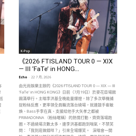
K-Pop
《2026 FTISLAND TOUR 0 — XIX
— III ‘FaTe’ in HONG...
Echo
-
22 7 月, 2026
佈
由光尚娛樂主辦的《2026 FTISLAND TOUR 0 — XIX — III
！
'FaTe' in HONG KONG》日前（7月19日）於麥花臣場館
巡
圓滿舉行。主唱李洪基全晚能量爆燈，除了多次舉機捕
短
捉粉絲反應，更率領全員輪流落台繞場，就連鼓手崔敏
天
煥、Bass手李在真、支援結他手大矢孝之都被
PRIMADONNA （粉絲暱稱）的熱情打動，齊齊落場跑
圈。不過繞場次數太多，連李洪基都跑到喘氣，不禁笑
問：「我到底做錯咩？」引來全場爆笑。 演唱會一開