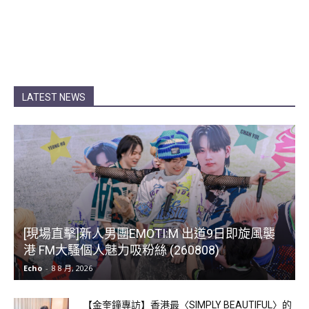
LATEST NEWS
[現場直擊]新人男團EMOTI:M 出道9日即旋風襲
港 FM大騷個人魅力吸粉絲 (260808)
Echo
-
8 8 月, 2026
【金奎鐘專訪】香港最〈SIMPLY BEAUTIFUL〉的