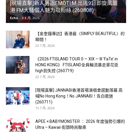
[現場直擊]新人男團EMOTI:M 出道9日即旋風襲
港 FM大騷個人魅力吸粉絲 (260808)
Echo
-
8 8 月, 2026
【金奎鐘專訪】香港最〈SIMPLY BEAUTIFUL〉的
瞬間！
25 7 月, 2026
《2026 FTISLAND TOUR 0 — XIX — III ‘FaTe’ in
HONG KONG》 FTISLAND全員輪流暴走麥花臣
high到失控 (260719)
22 7 月, 2026
[現場直擊] JANNABI香港首場演唱會感動落幕 高
喊No Hong Kong！No JANNABI！告白歌迷
(260711)
15 7 月, 2026
APEE × BABYMONSTER ： 2026 年度強勢引爆的
Ultra – Kawaii 街頭時尚聯乘