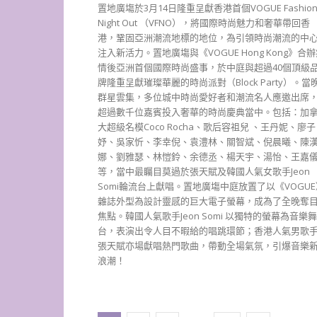
置地廣塲於3月14日隆重呈獻香港首個VOGUE Fashion
Night Out （VFNO），將國際時尚魅力和奢華帶回香
港，鞏固亞洲潮流地標的地位，為引領時尚潮流的中
注入新活力。置地廣塲與《VOGUE Hong Kong》合
情後亞洲首個國際時尚盛事，於中庭與超過40個頂級
牌隆重呈獻璀璨華麗的時尚派對（Block Party）。當
群星雲集，多位城中時尚愛好者和潮流名人應邀出席
超過數千位嘉賓投入奢華的時尚慶典當中。包括：加
大超級名模Coco Rocha、歌后容祖兒 、王丹妮、廖子
妤、吳家忻、李幸倪、袁澧林、關智斌、倪晨曦、陳
娜、劉雅瑟、林愷鈴、余德丞、楊天宇、湯怡、王嘉
等，當中最矚目莫過於張天賦及韓國人氣女歌手Jeon
Somi輪流台上獻唱。置地廣塲中庭放置了以《VOGUE
雜誌外型為設計靈感的巨大電子螢幕，成為了全晚奪
焦點。韓國人氣歌手Jeon Somi 以獨特的螢幕為音樂舞
台，表演出令人目不暇給的唱跳環節；香港人氣男歌
張天賦亦場獻唱熱門歌曲，帶動全場氣氛，引爆音樂
浪潮！