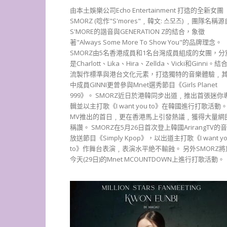
由本土娛樂公司Echo Entertainment 打造的全新女團
SMORZ (唸作"S'mores"﹐韓文: 스모즈) ﹐團隊名稱源
S'MORE的諧音與GENERATION Z的結合，象徵
著"Always Some More To Show You"的品牌理念。
SMORZ由5名香港成員和1名台灣成員組成的女團，分
是Charlott、Lika、Hira、Zellda、Vicki和Ginni。結
流製作標準與港台文化元素，打造獨特的音樂體驗﹐
中成員GINNI更曾參與Mnet選秀節目《Girls Planet
999》。 SMORZ近日於港韓同步出道﹐推出首張迷你
輯並以主打歌《I want you to》在韓國進行打歌活動
MV推出的首日﹐更在香港馬上引發熱議﹐獲得大量網
稱讚。 SMORZ在5月26日首次登上韓國ArirangTV的
放送節目《Simply Kpop》，以出道主打歌《I want yo
to》作舞台表演﹐表演水平絶不輸蝕。 另外SMORZ將
今天(29日)的Mnet MCOUNTDOWN上進行打歌活動