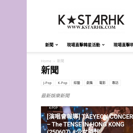
K-
Star
HK
新聞
現場直擊韓星活動
現場直擊
Home
新聞
新聞
J-Pop
K-Pop
綜藝
劇集
電影
專訪
最新娛樂新聞
K-POP
[演唱會報導] TAEYEON CONCER
– The TENSE IN HONG KONG
(250607) #少女時代