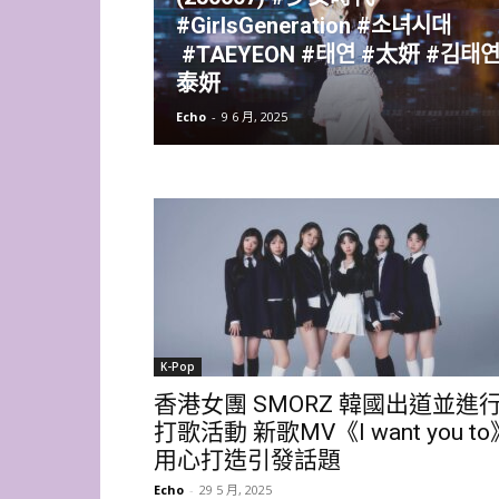
#GirlsGeneration #소녀시대
#TAEYEON #태연 #太妍 #김태연
泰妍
Echo
-
9 6 月, 2025
K-Pop
香港女團 SMORZ 韓國出道並進
打歌活動 新歌MV《I want you to
用心打造引發話題
Echo
-
29 5 月, 2025