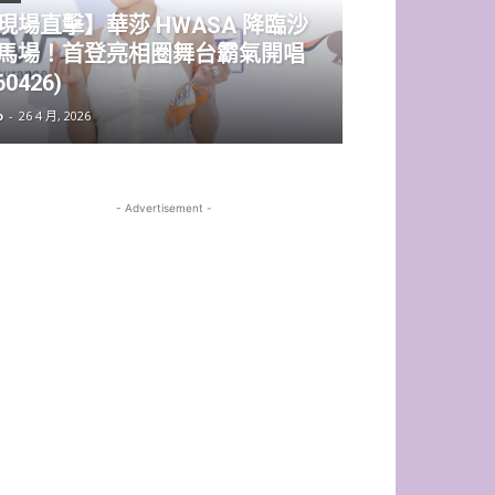
現場直擊】華莎 HWASA 降臨沙
馬場！首登亮相圈舞台霸氣開唱
60426)
o
-
26 4 月, 2026
- Advertisement -