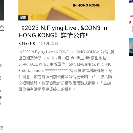
新聞
騷
《2023 N.Flying Live : &CON3 in
HONG KONG》詳情公佈!!
K-Star HK
-
15 1 月, 2023
《2023 N.Flying Live : &CON3 in HONG KONG》詳情: 演
出日期及時間: 2023年2月18日(六) 晚上7時 演出地點:
STAR HALL, KITEC 主辦單位：SKN LIVE 經紀公司：FNC
的
Entertainment *********** (有關粉絲福利嘅詳情，記
住留意主辦方喺演出前公佈嘅詳情更新喇！) * 此次活動
個
之福利流程，皆配合政府防疫政策滾動式調整。 * 主辦
單位保有活動變更或終止的權利。
E
p
躍
》
出
均取