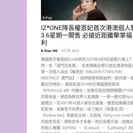
K-Pop
IZ*ONE隊長權恩妃首次港澳個人
3.6星期一開售 必搶近距離擊掌福
利
K-Star HK
-
4 3 月, 2023
韓國歌手權恩妃EunBi將於2023年4月8日星期六晚上7
時，在「澳門百老匯」- 百老匯舞台舉行她在港澳地區
第一次個人演出【權恩妃《MILLION STARS FAN
MEETING》澳門站】，屆時她將和歌迷們一起共度一
難忘的時刻。 權恩妃自2018年於韓國選秀節目
《PRODUCE 48》中勝出，並擔任限定期間團體IZ*ON
的隊長後，便成為韓流界人氣偶像，一舉一動均受Kpo
迷關注。在2021年以個人身份出道後，權恩妃繼續活
於影視、音樂等不同界別，除了擔任《尊重生活》、
《Follow Me》等節目主持，又肩負《Why not crew?
的固定班底，絕對是多才多藝。而在音樂方面，她推
的個人專輯《OPEN》、《Colour》、《Lethality》