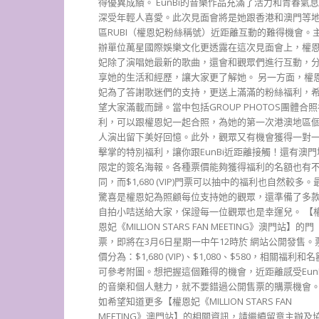
得優異成績。 EunBi的音樂作品充滿了活力和青春氣
深受年輕人喜愛。此次見面會將是她跟香港和澳門等
區RUBI（權恩妃粉絲稱號）近距離互動的難得機會。
辦單位萬星國際娛樂文化更透露在這次見面會上，權
妃除了演唱她最新的歌曲，還會和觀眾們進行互動，
享她的生活和經歷，讓大家更了解她。 另一方面，權
妃為了答謝歌迷們的支持，更送上滿滿的粉絲福利，
望大家滿載而歸。當中包括GROUP PHOTOS團體合照
利，可以跟權恩妃一起合照，為她的第一次港澳地區
人演出留下美好回憶。此外，觀眾又有機會獲得一對
擊掌的特別福利，讓你跟EunBi近距離接觸！還有澳門
限定的簽名海報。各種票價能夠獲得福利的名額也有
同，而$1,680 (VIP)門票可以抽中的福利也自然較多。
驚喜是權恩妃為照顧每位支持她的觀眾，還準備了多
自拍小咭送給大家，保證每一位觀眾也是幸運兒。 【
恩妃《MILLION STARS FAN MEETING》澳門站】的門
票，即將在3月6日星期一中午12時於 網站公開發售。
價分為：$1,680 (VIP)、$1,080、$580，相關福利和名
可參考附圖。想把握這個難得的機會，近距離感受EunB
的音樂和個人魅力，就不要錯過公開售票的購票機會
如希望知道更多【權恩妃《MILLION STARS FAN
MEETING》澳門站】的相關資訊，請繼續留意主辦及