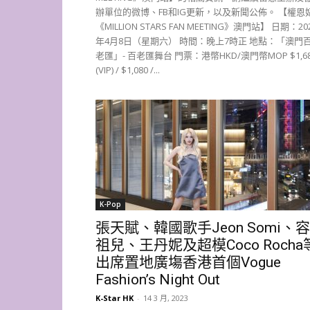
辦單位的微博、FB和IG更新，以及新聞公佈。 【權恩
《MILLION STARS FAN MEETING》澳門站】 日期：20
年4月8日（星期六） 時間：晚上7時正 地點：「澳門
老匯」- 百老匯舞台 門票：港幣HKD/澳門幣MOP $1,6
(VIP) / $1,080 /...
K-Pop
張天賦、韓國歌手Jeon Somi、容
祖兒、王丹妮及超模Coco Rocha
出席置地廣塲香港首個Vogue
Fashion’s Night Out
K-Star HK
-
14 3 月, 2023