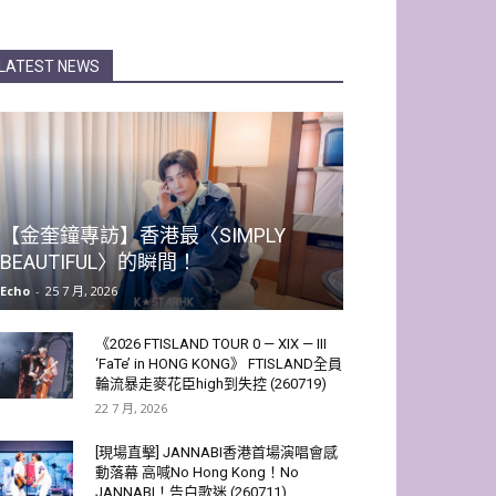
LATEST NEWS
【金奎鐘專訪】香港最〈SIMPLY
BEAUTIFUL〉的瞬間！
Echo
-
25 7 月, 2026
《2026 FTISLAND TOUR 0 — XIX — III
‘FaTe’ in HONG KONG》 FTISLAND全員
輪流暴走麥花臣high到失控 (260719)
22 7 月, 2026
[現場直擊] JANNABI香港首場演唱會感
動落幕 高喊No Hong Kong！No
JANNABI！告白歌迷 (260711)