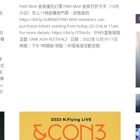
FWD MAX 會員優先訂票 FWD MAX 會員可於今天（10月
自
25日）早上11時起購買門票，詳情請到:
https://bit.ly/3s8FjW0 FWD MAX members can
purchase tickets starting from today (25 Oct) at 11am.
別
For more details: https://bit.ly/3TbIo3v 《FWD富衛保險
合韓
呈獻: UNIK ASIA FESTIVAL》 日期：2022年12月10-11日
其
時間：下午1時開始 地點：中環海濱活動空間
專
。在
民
音樂
u
於
。