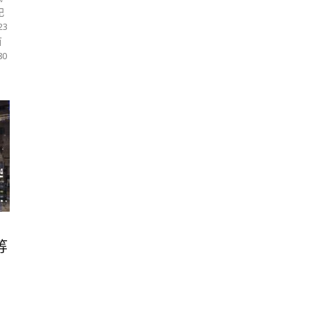
妃
23
百
80
等