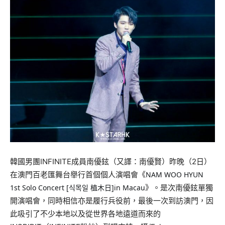
韓國男團INFINITE成員南優鉉（又譯：南優賢）昨晚（2日）
在澳門百老匯舞台舉行首個個人演唱會《
NAM WOO HYUN 
1st Solo Concert [식목일 植木日]in Macau
》。是次南優鉉單獨
開演唱會，同時相信亦是履行兵役前，最後一次到訪澳門，因
此吸引了不少本地以及從世界各地遠道而來的