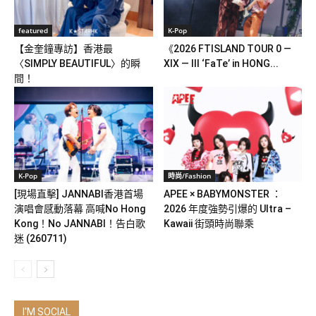
featured
K-Pop
【金奎鐘專訪】香港最
《2026 FTISLAND TOUR 0 —
〈SIMPLY BEAUTIFUL〉的瞬
XIX — III ‘FaTe’ in HONG...
間！
K-Pop
時尚/Fashion
[現場直擊] JANNABI香港首場
APEE × BABYMONSTER ：
演唱會感動落幕 高喊No Hong
2026 年度強勢引爆的 Ultra –
Kong！No JANNABI！告白歌
Kawaii 街頭時尚聯乘
迷 (260711)
I'M SOCIAL