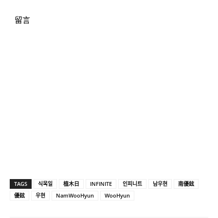
留言
TAGS
식목일
植木日
INFINITE
인피니트
남우현
南優鉉
優鉉
우현
NamWooHyun
WooHyun