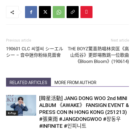
Previous article
Next article
190601 CLC 씨엘씨 シーエル
THE BOYZ驚喜熱唱林奕匡《高
シー – 音中迷你粉絲見面會
山低谷》更即場教跳一位歌曲
《Bloom Bloom》(190614)
RELATED ARTICLES
MORE FROM AUTHOR
[韓星活動] JANG DONG WOO 2nd MINI
ALBUM 《AWAKE》 FANSIGN EVENT &
PRESS CON IN HONG KONG (251213)
K-Pop
#張東雨 #JANGDONGWOO #장동우
#INFINITE #인피니트