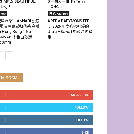
SIMPLY BEAUTIFUL〉
0 — XIX — III ‘FaTe’ in
瞬間！
HONG...
-Pop
時尚/Fashion
現場直擊] JANNABI香港
APEE × BABYMONSTER
場演唱會感動落幕 高喊
： 2026 年度強勢引爆的
o Hong Kong！No
Ultra – Kawaii 街頭時尚聯
ANNABI！告白歌迷
乘
60711)
I'M SOCIAL
SUBSCRIBE
FOLLOW
FOLLOW
LIKE