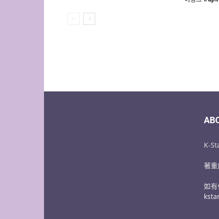
AB
K-
著重
如有
kst