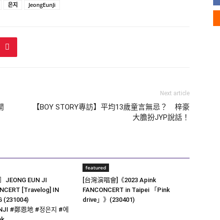
은지
JeongEunJi
Next article
開
【BOY STORY專訪】平均13歲童言無忌？ 梓豪
大膽扮JYP說話！
featured
EONG EUN JI
[台灣演唱會]《2023 Apink
CERT [Travelog] IN
FANCONCERT in Taipei 「Pink
 (231004)
drive」》(230401)
NJI #鄭恩地 #정은지 #에
nk