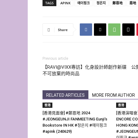
TAGS
APINK
에이핑크
정은지
鄭恩地
恩地
Share
Previous article
【RAVI@VIXX專訪】化身設計師創作新碟 公
不可放棄的時尚品
RELATED ARTICLES
MORE FROM AUTHOR
香港
香港
[香港見面會] #鄭恩地 2024
[香港演唱會］J
#JEONGEUNJI FANMEETING Eunji‘s
ENCORE CON
Bookstore IN HK #정은지 #에이핑크
HONG KONG
#apink (240629)
#JEONGEU
이핑크 #api