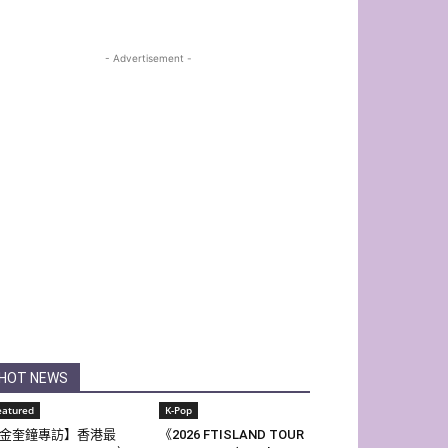
- Advertisement -
HOT NEWS
eatured
K-Pop
金奎鐘專訪】香港最
《2026 FTISLAND TOUR