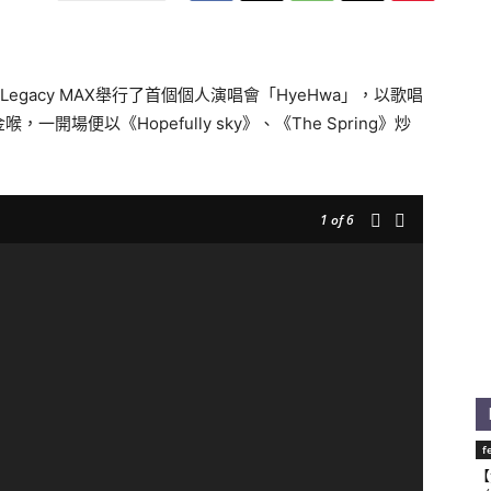
egacy MAX舉行了首個個人演唱會「HyeHwa」，以歌唱
場便以《Hopefully sky》、《The Spring》炒
1
of 6
f
【