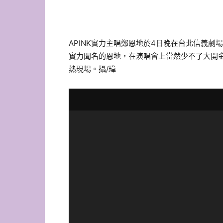
APINK實力主唱鄭恩地於4日晚在台北信義劇場L
實力聞名的恩地，在演唱會上當然少不了大開金喉，一開
熱現場。攝/瑋