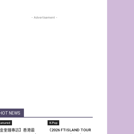
- Advertisement -
HOT NEWS
eatured
K-Pop
金奎鐘專訪】香港最
《2026 FTISLAND TOUR