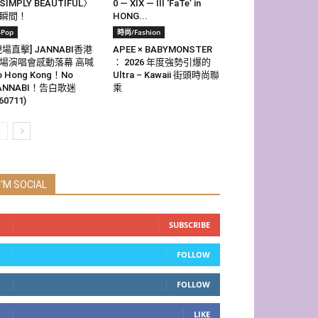
SIMPLY BEAUTIFUL〉
0 — XIX — III ‘FaTe’ in
瞬間！
HONG...
-Pop
時尚/Fashion
現場直擊] JANNABI香港
APEE × BABYMONSTER
場演唱會感動落幕 高喊
： 2026 年度強勢引爆的
o Hong Kong！No
Ultra – Kawaii 街頭時尚聯
ANNABI！告白歌迷
乘
60711)
I'M SOCIAL
SUBSCRIBE
FOLLOW
FOLLOW
LIKE