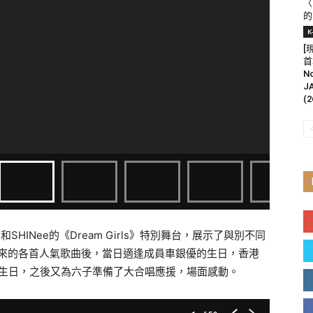
〈
的
K
[
首
N
J
(2
和SHINee的《Dream Girls》特別舞台，展示了與別不同
以來的各首人氣歌曲後，當日適逢成員車銀優的生日，香港
祝生日，之後又為六子準備了大合唱應援，場面感動。