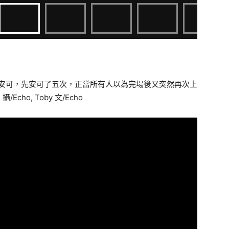
狂安可，先安可了五次，正當所有人以為完場後又突然再次上
o, Toby 文/Echo