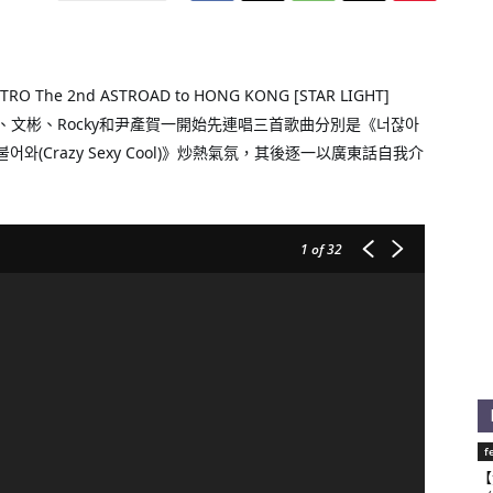
 2nd ASTROAD to HONG KONG [STAR LIGHT] 
JIN、文彬、Rocky和尹產賀一開始先連唱三首歌曲分別是《너잖아 
니가 불어와(Crazy Sexy Cool)》炒熱氣氛，其後逐一以廣東話自我介
1
of 32
f
【