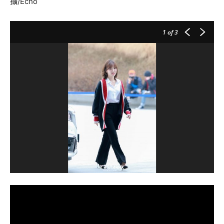
攝/Echo
1
of 3