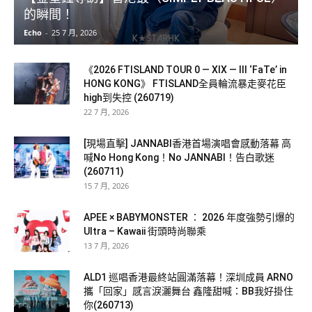
的瞬間！
Echo
-
25 7 月, 2026
《2026 FTISLAND TOUR 0 — XIX — III ‘FaTe’ in
HONG KONG》 FTISLAND全員輪流暴走麥花臣
high到失控 (260719)
22 7 月, 2026
[現場直擊] JANNABI香港首場演唱會感動落幕 高
喊No Hong Kong！No JANNABI！告白歌迷
(260711)
15 7 月, 2026
APEE × BABYMONSTER ： 2026 年度強勢引爆的
Ultra – Kawaii 街頭時尚聯乘
13 7 月, 2026
ALD1 巡唱香港最終站圓滿落幕！深圳成員 ARNO
攜「回家」感言淚灑舞台 鑫隆甜喊：BB我好掛住
你(260713)