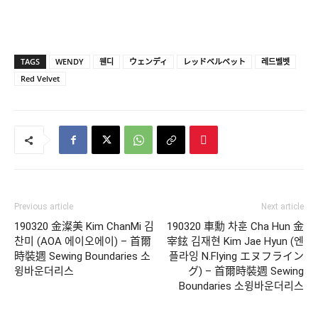
TAGS
WENDY
웬디
ウェンディ
レッドベルベット
레드벨벳
Red Velvet
Previous article
Next article
190320 金澯美 Kim ChanMi 김
190320 車勳 차훈 Cha Hun 金
찬미 (AOA 에이오에이) – 首爾
宰鉉 김재현 Kim Jae Hyun (엔
時裝週 Sewing Boundaries 소
플라잉 N.Flying エヌフライン
윙바운더리스
グ) – 首爾時裝週 Sewing
Boundaries 소윙바운더리스