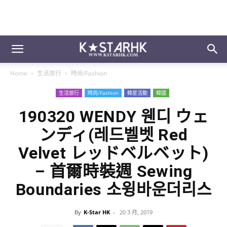
Home
生活旅行
時尚/Fashion
生活旅行
時尚/Fashion
韓星活動
韓國
190320 WENDY 웬디 ウェ
ンディ(레드벨벳 Red
Velvet レッドベルベット)
– 首爾時裝週 Sewing
Boundaries 소윙바운더리스
By
K-Star HK
-
20 3 月, 2019