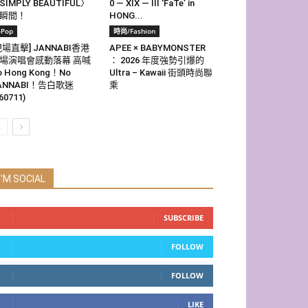
SIMPLY BEAUTIFUL〉
0 — XIX — III ‘FaTe’ in
瞬間！
HONG...
-Pop
時尚/Fashion
現場直擊] JANNABI香港
APEE × BABYMONSTER
場演唱會感動落幕 高喊
： 2026 年度強勢引爆的
o Hong Kong！No
Ultra – Kawaii 街頭時尚聯
ANNABI！告白歌迷
乘
60711)
I'M SOCIAL
SUBSCRIBE
FOLLOW
FOLLOW
LIKE