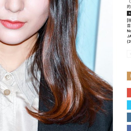
〈
的
K
[
首
N
J
(2