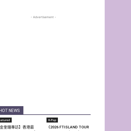
- Advertisement -
HOT NEWS
eatured
K-Pop
金奎鐘專訪】香港最
《2026 FTISLAND TOUR