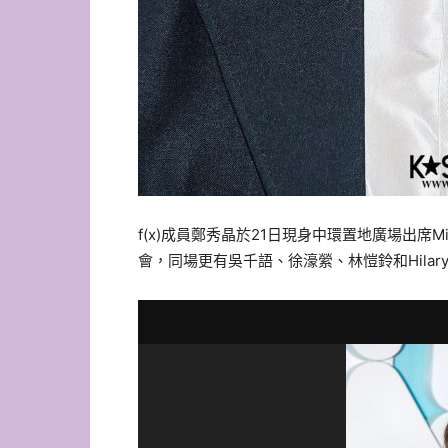
f(x)成員鄭秀晶於21日現身中環置地廣場出席Miu 
會，同場更有吳千語、徐濠縈、林愷鈴和Hilary