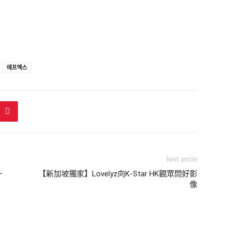
에프엑스
Next article
–
【新加坡獨家】Lovelyz向K-Star HK觀眾問好影
像