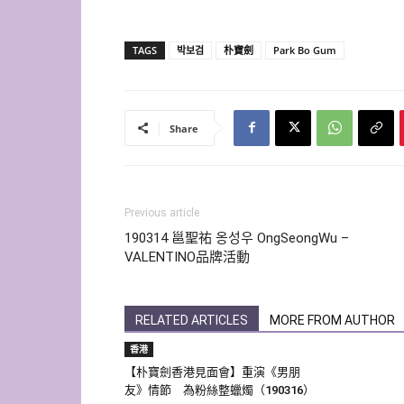
TAGS
박보검
朴寶劍
Park Bo Gum
Share
Previous article
190314 邕聖祐 옹성우 OngSeongWu –
VALENTINO品牌活動
RELATED ARTICLES
MORE FROM AUTHOR
香港
【朴寶劍香港見面會】重演《男朋
友》情節 為粉絲整蠟燭（190316）