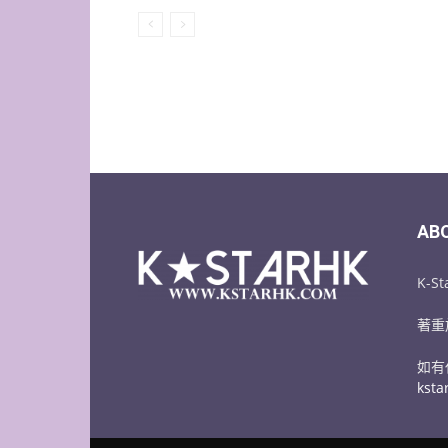
AB
K-
著重
如有
kst