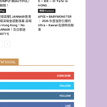
SIMPLY BEAUTIFUL〉
0 — XIX — III ‘FaTe’ in
瞬間！
HONG...
-Pop
時尚/Fashion
現場直擊] JANNABI香港
APEE × BABYMONSTER
場演唱會感動落幕 高喊
： 2026 年度強勢引爆的
o Hong Kong！No
Ultra – Kawaii 街頭時尚聯
ANNABI！告白歌迷
乘
60711)
I'M SOCIAL
SUBSCRIBE
FOLLOW
FOLLOW
LIKE