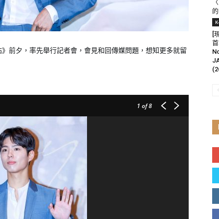
〈
的
K
[
首
港站》前夕，率先舉行記者會，會見和回傳媒問題，想知更多就留
N
J
(2
1
of 8