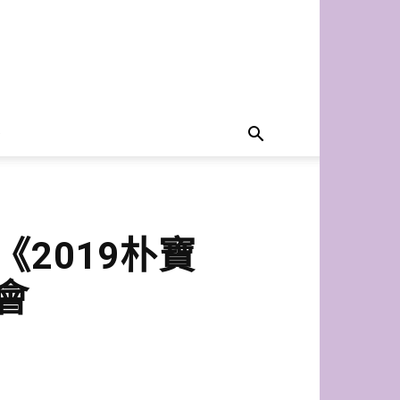
m《2019朴寶
會