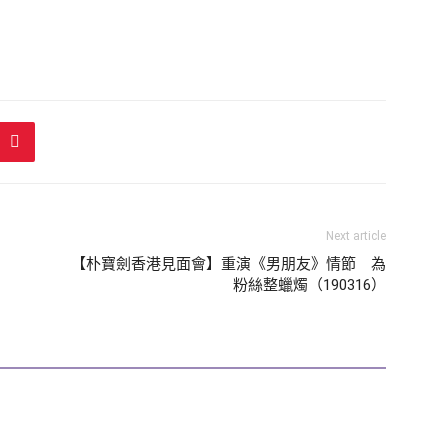
Next article
【朴寶劍香港見面會】重演《男朋友》情節 為
粉絲整蠟燭（190316）