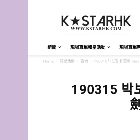
K-
Star
HK
新聞
現場直擊韓星活動
現場直擊
Home
韓星活動
香港
190315 박보검 朴寶劍 P
190315 