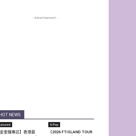
- Advertisement -
HOT NEWS
eatured
K-Pop
金奎鐘專訪】香港最
《2026 FTISLAND TOUR