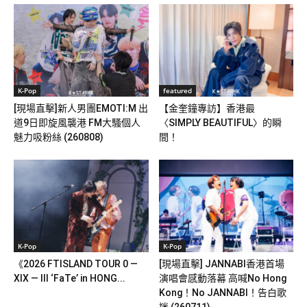
K-Pop
featured
[現場直擊]新人男團EMOTI:M 出
【金奎鐘專訪】香港最
道9日即旋風襲港 FM大騷個人
〈SIMPLY BEAUTIFUL〉的瞬
魅力吸粉絲 (260808)
間！
K-Pop
K-Pop
《2026 FTISLAND TOUR 0 —
[現場直擊] JANNABI香港首場
XIX — III ‘FaTe’ in HONG...
演唱會感動落幕 高喊No Hong
Kong！No JANNABI！告白歌