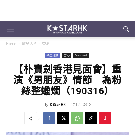
Home
韓星活動
香港
韓星活動
香港
featured
【朴寶劍香港見面會】重
演《男朋友》情節 為粉
絲整蠟燭（190316）
By
K-Star HK
-
17 3 月, 2019