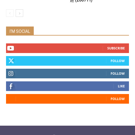
迷 (260711)
I'M SOCIAL
SUBSCRIBE
FOLLOW
FOLLOW
LIKE
FOLLOW