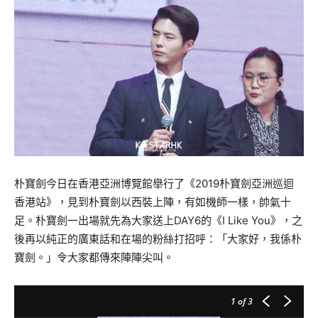
朴寶劍今日在香港亞洲博覽館舉行了《2019朴寶劍亞洲巡迴
香港站》，見到朴寶劍以西裝上陣，有如機師一樣，帥氣十
足。朴寶劍一出場就先為大家送上DAY6的《I Like You》，之
後再以純正的廣東話和在場的粉絲打招呼：「大家好，我係朴
寶劍。」令大家都傳來陣陣尖叫。
1
of 3