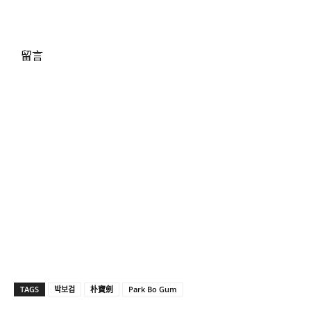
留言
TAGS
박보검
朴寶劍
Park Bo Gum