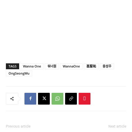
TAGS
Wanna One
워너원
WannaOne
邕聖祐
옹성우
OngSeongWu
Previous article
Next article