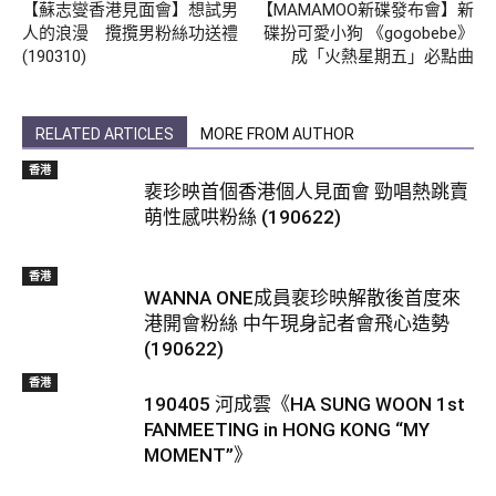
【蘇志燮香港見面會】想試男
【MAMAMOO新碟發布會】新
人的浪漫 攬攬男粉絲功送禮
碟扮可愛小狗 《gogobebe》
(190310)
成「火熱星期五」必點曲
RELATED ARTICLES
MORE FROM AUTHOR
香港
裵珍映首個香港個人見面會 勁唱熱跳賣
萌性感哄粉絲 (190622)
香港
WANNA ONE成員裵珍映解散後首度來
港開會粉絲 中午現身記者會飛心造勢
(190622)
香港
190405 河成雲《HA SUNG WOON 1st
FANMEETING in HONG KONG “MY
MOMENT”》