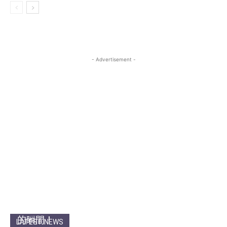
- Advertisement -
【金奎鐘專訪】香港最〈SIMPLY BEAUTIFUL〉
的瞬間！
LATEST NEWS