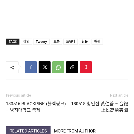
TAGS
아인
Tweety
보름
트위티
한울
해린
Previous article
Next article
180516 BLACKPINK (블랙핑크)
180518 황인선 黃仁善 – 音銀
– 명지대학교 축제
上班高清美圖
RELATED ARTICLES
MORE FROM AUTHOR