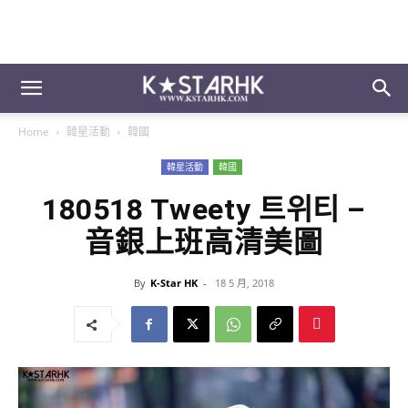
Home
韓星活動
韓國
韓星活動
韓國
180518 Tweety 트위티 –
音銀上班高清美圖
By
K-Star HK
-
18 5 月, 2018