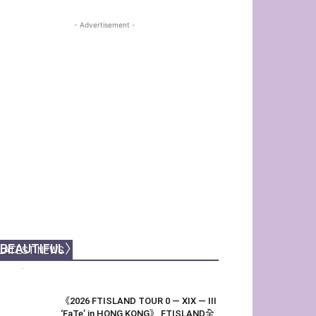
- Advertisement -
【金奎鐘專訪】香港最〈SIMPLY
BEAUTIFUL〉的瞬間！
LATEST NEWS
Echo
-
25 7 月, 2026
《2026 FTISLAND TOUR 0 — XIX — III
‘FaTe’ in HONG KONG》 FTISLAND全