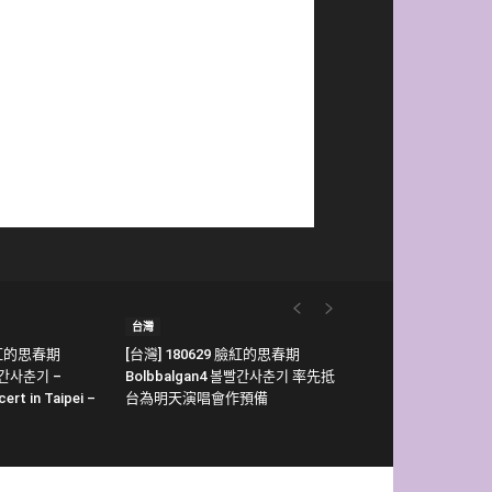
台灣
 臉紅的思春期
[台灣] 180629 臉紅的思春期
빨간사춘기 –
Bolbbalgan4 볼빨간사춘기 率先抵
rt in Taipei –
台為明天演唱會作預備
」