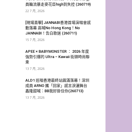
員輪流暴走麥花臣high到失控 (260719)
22 7 月, 2026
[現場直擊] JANNABI香港首場演唱會感
動落幕 高喊No Hong Kong！No
JANNABI！告白歌迷 (260711)
15 7 月, 2026
APEE × BABYMONSTER ： 2026 年度
強勢引爆的 Ultra – Kawaii 街頭時尚聯
乘
13 7 月, 2026
ALD1 巡唱香港最終站圓滿落幕！深圳
成員 ARNO 攜「回家」感言淚灑舞台
鑫隆甜喊：BB我好掛住你(260713)
13 7 月, 2026