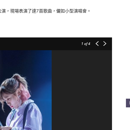
公演，現場表演了達7首歌曲，儼如小型演唱會。
1
of 4