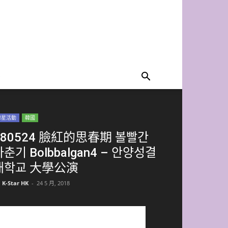
韓星活動
韓國
180524 臉紅的思春期 볼빨간
사춘기 Bolbbalgan4 – 안양성결
대학교 大學公演
K-Star HK
-
24 5 月, 2018