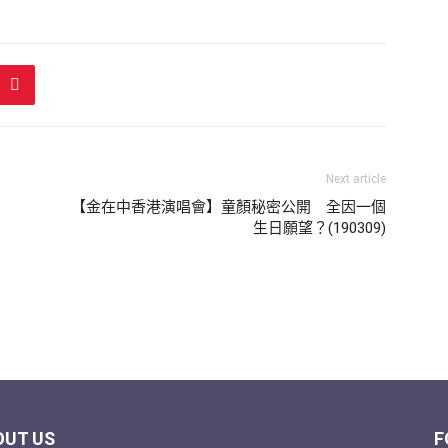
Next article
【金在中香港演唱會】童顏秘密公開 全因一個
生日願望？(190309)
OUT US
F