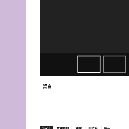
留言
TAGS
賞櫻攻略
櫻花
馬拉松
慶州