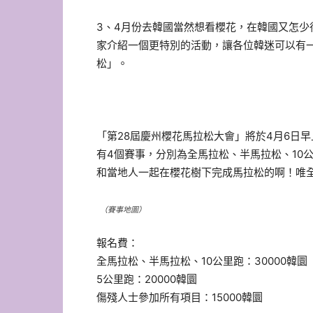
3、4月份去韓國當然想看櫻花，在韓國又怎少得
家介紹一個更特別的活動，讓各位韓迷可以有
松」。
「第28屆慶州櫻花馬拉松大會」將於4月6日
有4個賽事，分別為全馬拉松、半馬拉松、10
和當地人一起在櫻花樹下完成馬拉松的啊！唯全
（賽事地圖）
報名費：
全馬拉松、半馬拉松、10公里跑：30000韓圜
5公里跑：20000韓圜
傷殘人士參加所有項目：15000韓圜