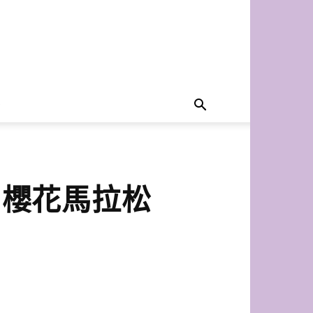
州櫻花馬拉松