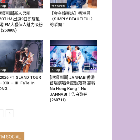
-Pop
featured
現場直擊]新人男團
【金奎鐘專訪】香港最
MOTI:M 出道9日即旋風
〈SIMPLY BEAUTIFUL〉
港 FM大騷個人魅力吸粉
的瞬間！
(260808)
-Pop
K-Pop
2026 FTISLAND TOUR
[現場直擊] JANNABI香港
— XIX — III ‘FaTe’ in
首場演唱會感動落幕 高喊
NG...
No Hong Kong！No
JANNABI！告白歌迷
(260711)
I'M SOCIAL