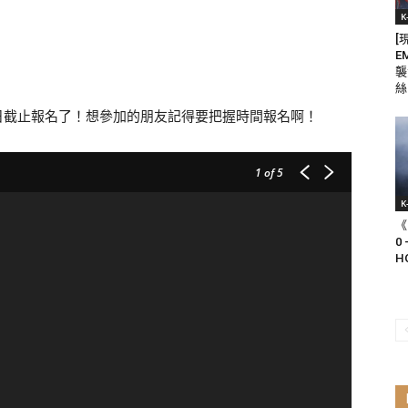
K
[
E
襲
絲 
5日截止報名了！想參加的朋友記得要把握時間報名啊！
1
of 5
K
《
0 
HO