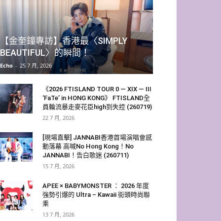
【金奎鐘專訪】香港最〈SIMPLY
BEAUTIFUL〉的瞬間！
Echo
-
25 7 月, 2026
《2026 FTISLAND TOUR 0 — XIX — III
‘FaTe’ in HONG KONG》 FTISLAND全
員輪流暴走麥花臣high到失控 (260719)
22 7 月, 2026
[現場直擊] JANNABI香港首場演唱會感
動落幕 高喊No Hong Kong！No
JANNABI！告白歌迷 (260711)
15 7 月, 2026
APEE × BABYMONSTER ： 2026 年度
強勢引爆的 Ultra – Kawaii 街頭時尚聯
乘
13 7 月, 2026