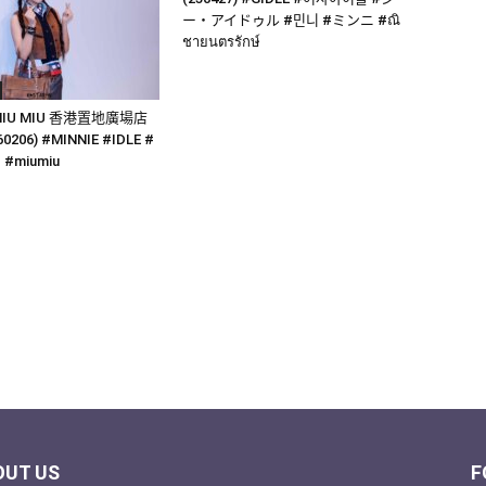
ー・アイドゥル #민니 #ミンニ #ณิ
ชายนตรรักษ์
MIU MIU 香港置地廣場店
206) #MINNIE #IDLE #
#miumiu
OUT US
F