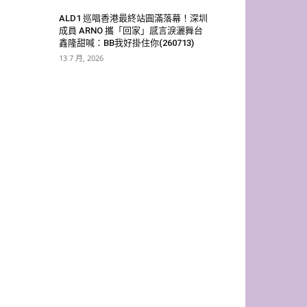
ALD1 巡唱香港最終站圓滿落幕！深圳
成員 ARNO 攜「回家」感言淚灑舞台
鑫隆甜喊：BB我好掛住你(260713)
13 7 月, 2026