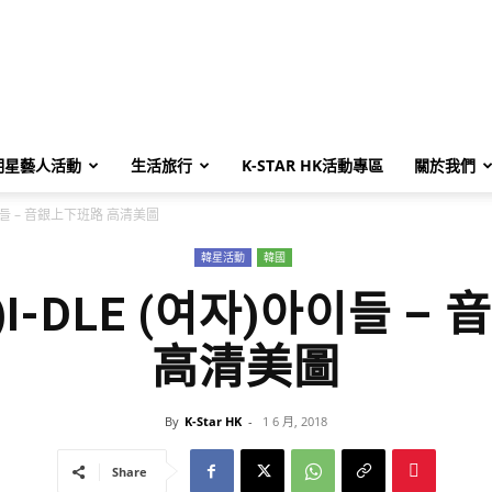
明星藝人活動
生活旅行
K-STAR HK活動專區
關於我們
자)아이들 – 音銀上下班路 高清美圖
韓星活動
韓國
(G)I-DLE (여자)아이들 
高清美圖
By
K-Star HK
-
1 6 月, 2018
Share