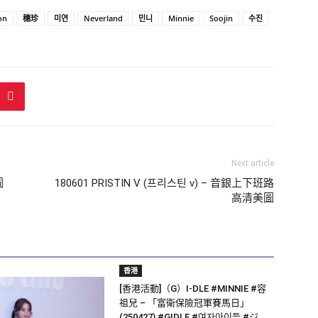
on
穗珍
미연
Neverland
민니
Minnie
Soojin
수진
Next article
圖
180601 PRISTIN V (프리스틴 v) – 音銀上下班路
高清美圖
香港
[香港活動]（G）I-DLE #MINNIE #容
祖兒 – 「富衛保險冠軍賽馬日」
(250427) #GIDLE #여자아이들 #ジ