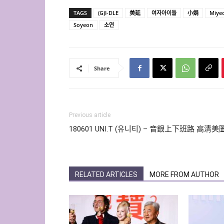
TAGS
(G)I-DLE
美延
여자아이들
小娟
Miye
Soyeon
소연
Share
Previous article
180601 UNI.T (유니티) – 音銀上下班路 高清美
RELATED ARTICLES
MORE FROM AUTHOR