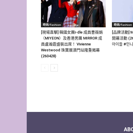
時尚/Fashion
時尚/Fashion
[現場直擊] 韓國女團i-dle 成員曹薇娟
[品牌活動] 
（MIYEON）及香港男團 MIRROR 成
開幕活動 (260
員盧瀚霆盛裝出席！ Vivienne
아이들 #민니 
Westwood 珠寶展澳門站隆重揭幕
(260428)
AB