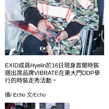
EXID成員Hyelin於16日現身首爾時裝
週出席品牌VIBRATE在東大門DDP舉
行的時裝走秀活動。
攝
/
Echo
文/Echo