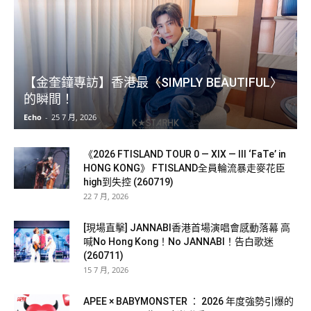
【金奎鐘專訪】香港最〈SIMPLY BEAUTIFUL〉
的瞬間！
Echo
-
25 7 月, 2026
《2026 FTISLAND TOUR 0 — XIX — III ‘FaTe’ in
HONG KONG》 FTISLAND全員輪流暴走麥花臣
high到失控 (260719)
22 7 月, 2026
[現場直擊] JANNABI香港首場演唱會感動落幕 高
喊No Hong Kong！No JANNABI！告白歌迷
(260711)
15 7 月, 2026
APEE × BABYMONSTER ： 2026 年度強勢引爆的