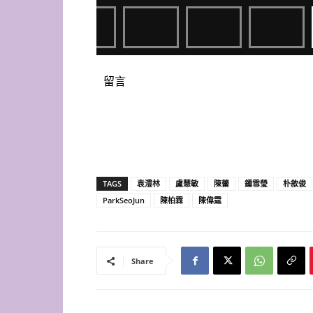
留言
TAGS
袁澧林
盧慧敏
陳蕾
鍾雪瑩
朴敘俊
ParkSeoJun
陳柏霖
陳偉霆
Share