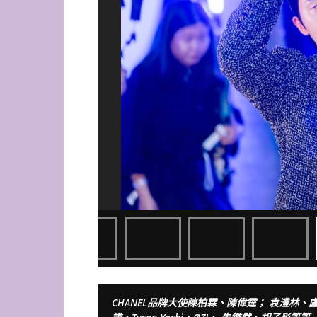
CHANEL品牌大使陳柏霖、陳偉霆； 袁澧林