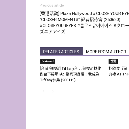
Previous article
[香港活動] Plaza Hollywood x CLOSE YOUR EY
”CLOSER MOMENTS“ 記者招待會 (250620)
#CLOSEYOUREYES #클로즈유어아이즈 #クロ
ズユアアイズ
RELATED ARTICLES
MORE FROM AUTHOR
featured
香港
[台灣演唱會] Tiffany台北演唱會 林俊
朴敘俊《第
傑台下捧場 ØZI驚喜現身爆︰我成為
典禮 Asian F
Tiffany師弟 (200119)