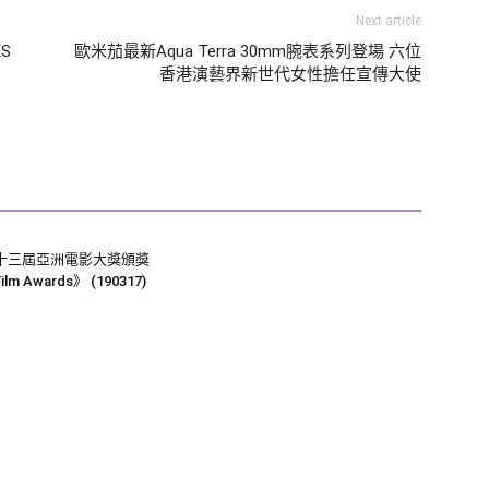
Next article
ES
歐米茄最新Aqua Terra 30mm腕表系列登場 六位
香港演藝界新世代女性擔任宣傳大使
ー
十三屆亞洲電影大獎頒獎
ilm Awards》 (190317)