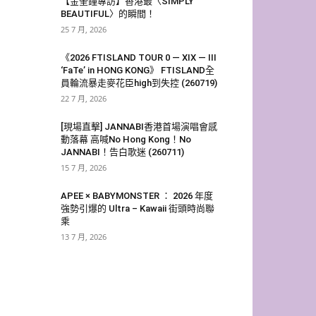
【金奎鐘專訪】香港最〈SIMPLY
BEAUTIFUL〉的瞬間！
25 7 月, 2026
《2026 FTISLAND TOUR 0 — XIX — III
‘FaTe’ in HONG KONG》 FTISLAND全
員輪流暴走麥花臣high到失控 (260719)
22 7 月, 2026
[現場直擊] JANNABI香港首場演唱會感
動落幕 高喊No Hong Kong！No
JANNABI！告白歌迷 (260711)
15 7 月, 2026
APEE × BABYMONSTER ： 2026 年度
強勢引爆的 Ultra – Kawaii 街頭時尚聯
乘
13 7 月, 2026