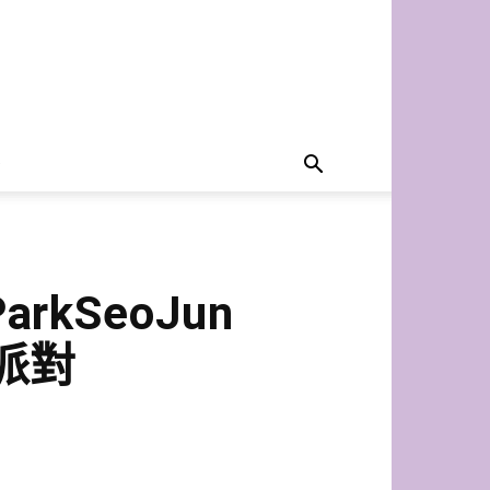
rkSeoJun
祝派對