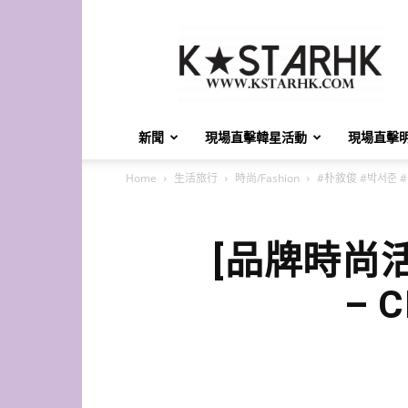
K-
Star
HK
新聞
現場直擊韓星活動
現場直擊
Home
生活旅行
時尚/Fashion
#朴敘俊 #박서준 #Pa
[品牌時尚活種
– 