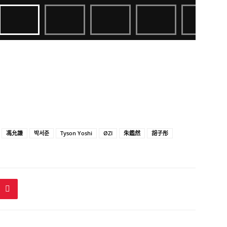
馮允謙
박서준
Tyson Yoshi
ØZI
朱鑑然
胡子彤