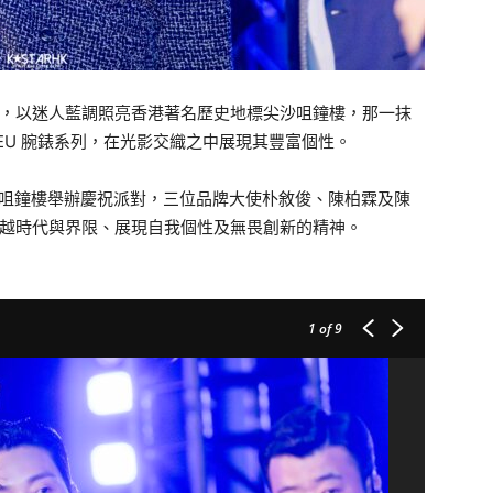
 25年，以迷人藍調照亮香港著名歷史地標尖沙咀鐘樓，那一抹
LEU 腕錶系列，在光影交織之中展現其豐富個性。
尖沙咀鐘樓舉辦慶祝派對，三位品牌大使朴敘俊、陳柏霖及陳
超越時代與界限、展現自我個性及無畏創新的精神。
1
of 9