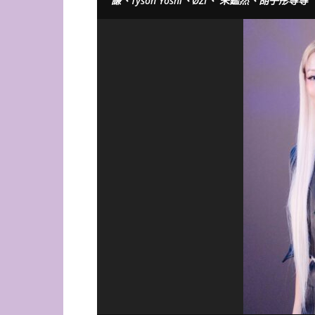
謙、Tyson Yoshi、ØZI、 朱鑑然、胡子彤等等