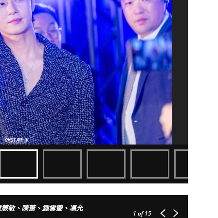
、盧慧敏、陳蕾、鍾雪瑩、馮允
1
of 15