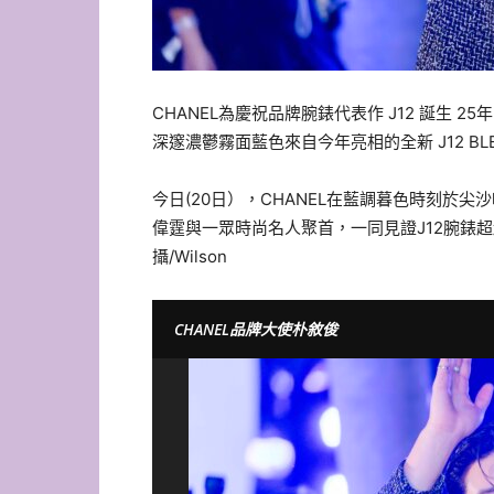
CHANEL為慶祝品牌腕錶代表作 J12 誕生
深邃濃鬱霧面藍色來自今年亮相的全新 J12 B
今日(20日），CHANEL在藍調暮色時刻於
偉霆與一眾時尚名人聚首，一同見證J12腕錶
攝/Wilson
CHANEL品牌大使朴敘俊