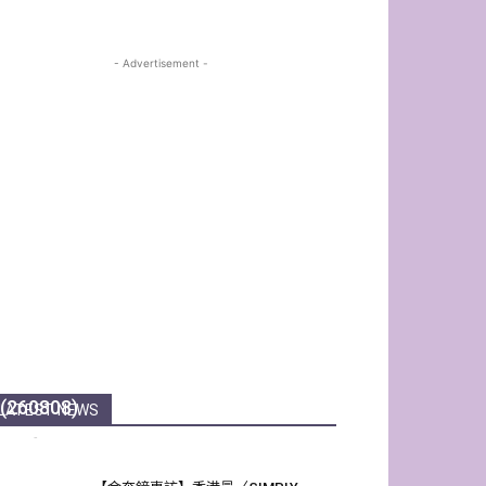
- Advertisement -
[現場直擊]新人男團EMOTI:M 出道9日
即旋風襲港 FM大騷個人魅力吸粉絲
(260808)
LATEST NEWS
Echo
-
8 8 月, 2026