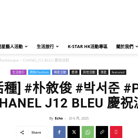
明星藝人活動
生活旅行
K-STAR HK活動專區
關於我們
rkSeoJun – CHANEL J12 BLEU 慶祝派對
生活旅行
時尚/Fashion
韓星活動
香港
其他活動
港星
featured
] #朴敘俊 #박서준 #Pa
CHANEL J12 BLEU 慶
By
Echo
-
20 6 月, 2025
Share