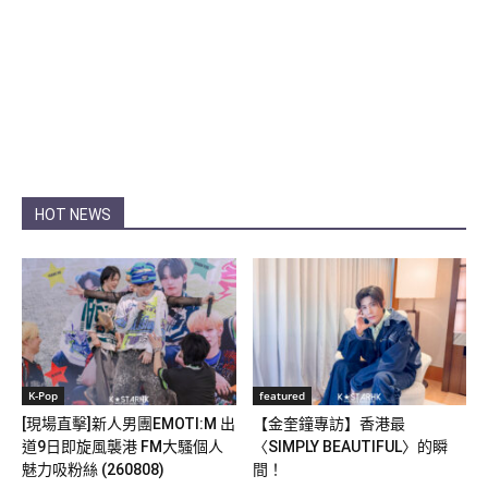
HOT NEWS
K-Pop
featured
[現場直擊]新人男團EMOTI:M 出
【金奎鐘專訪】香港最
道9日即旋風襲港 FM大騷個人
〈SIMPLY BEAUTIFUL〉的瞬
魅力吸粉絲 (260808)
間！