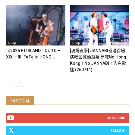
K-Pop
K-Pop
《2026 FTISLAND TOUR 0 —
[現場直擊] JANNABI香港首場
XIX — III ‘FaTe’ in HONG...
演唱會感動落幕 高喊No Hong
Kong！No JANNABI！告白歌
迷 (260711)
I'M SOCIAL
SUBSCRIBE
FOLLOW