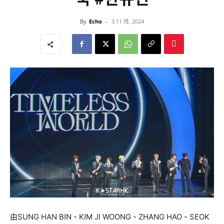
By
Echo
-
3 11 月, 2024
由
SUNG HAN BIN
、
KIM JI WOONG
、
ZHANG HAO
、
SEOK