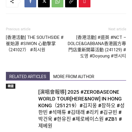
Previous article
Next article
[香港活動] THE SOUTHSIDE #
[香港活動] #道英 #NCT –
崔始源 #SIWON 心動撃掌
DOLCE&GABBANA香港圓方專
（241027） #최시원
門店重新開幕活動 (241129) #
도영 #Doyoung #엔시티
RELATED ARTICLES
MORE FROM AUTHOR
韓國
[演唱會報導] 2025 #ZEROBASEONE
WORLD TOUR[HERE&NOW] IN HONG
KONG（251219）#김지웅 #장하오 #성
한빈 #석매튜 #김태래 #리키 #김규빈 #
박건욱 #한유진 #제로베이스원 #ZB1 #
제베원