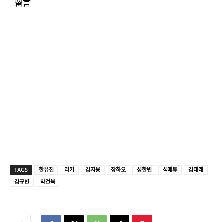
留言
TAGS
한유진
리키
김지웅
장하오
성한빈
석매튜
김태래
김규빈
박건욱